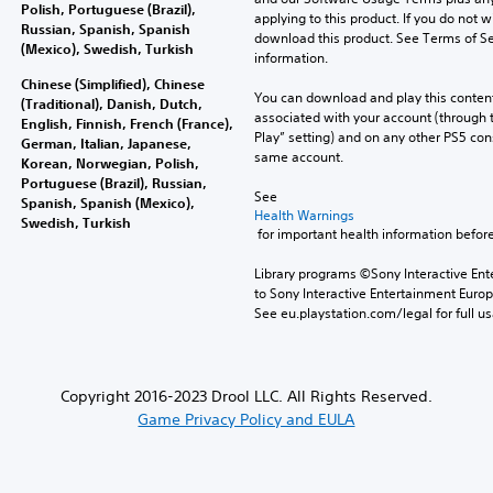
Polish, Portuguese (Brazil),
applying to this product. If you do not w
Russian, Spanish, Spanish
download this product. See Terms of Se
(Mexico), Swedish, Turkish
information.
Chinese (Simplified), Chinese
You can download and play this content
(Traditional), Danish, Dutch,
associated with your account (through t
English, Finnish, French (France),
Play” setting) and on any other PS5 con
German, Italian, Japanese,
same account.
Korean, Norwegian, Polish,
Portuguese (Brazil), Russian,
See 
Spanish, Spanish (Mexico),
Health Warnings
Swedish, Turkish
 for important health information before
Library programs ©Sony Interactive Ente
to Sony Interactive Entertainment Euro
See eu.playstation.com/legal for full us
Copyright 2016-2023 Drool LLC. All Rights Reserved.
Game Privacy Policy and EULA