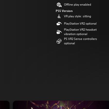
Offline play enabled
PS5 Version
VR play style: sitting
PlayStation VR2 optional
PlayStation VR2 headset
vibration optional
PS VR2 Sense controllers
optional