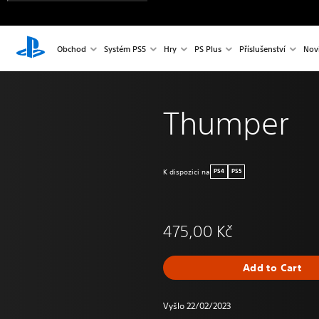
Obchod
Systém PS5
Hry
PS Plus
Příslušenství
Nov
Thumper
K dispozici na
PS4
PS5
475,00 Kč
Add to Cart
Vyšlo 22/02/2023