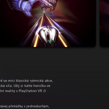
é se mísí klasická rytmická akce,
ká síla. Užij si tuhle honičku ve
ní reality s PlayStation VR či
onávej překážky s jednoduchým,