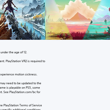
 under the age of 12.
nt. PlayStation VR2 is required to 
xperience motion sickness.
may need to be updated to the 
game is playable on PS5, some 
t. See PlayStation.com/bc for 
he PlayStation Terms of Service 
pecific additional conditions 