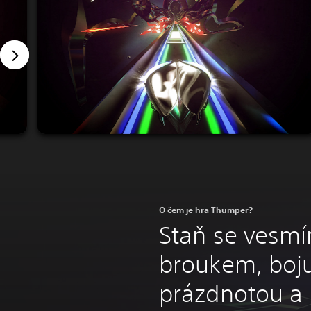
O čem je hra Thumper?
Staň se vesm
broukem, boju
prázdnotou a 