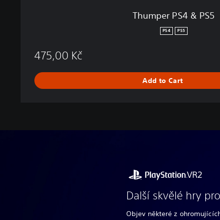
Thumper PS4 & PS5
PS4
PS5
475,00 Kč
Add to Cart
Další skvělé hry pr
Objev některé z ohromujících