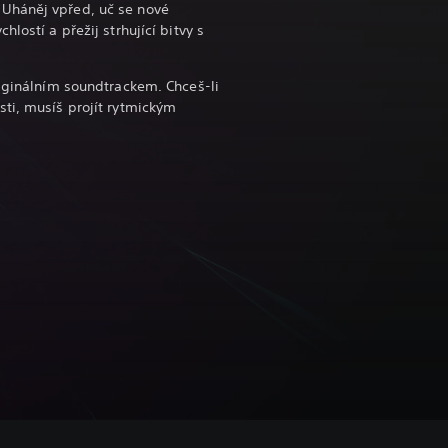
Uháněj vpřed, uč se nové
lostí a přežij strhující bitvy s
riginálním soundtrackem. Chceš-li
ti, musíš projít rytmickým