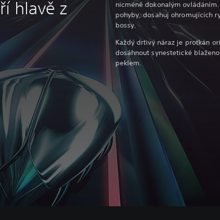
í hlavě z
nicméně dokonalým ovládáním. 
pohyby, dosahuj ohromujících rych
bossy.
Každý drtivý náraz je protkán o
dosáhnout synestetické blaženos
peklem.