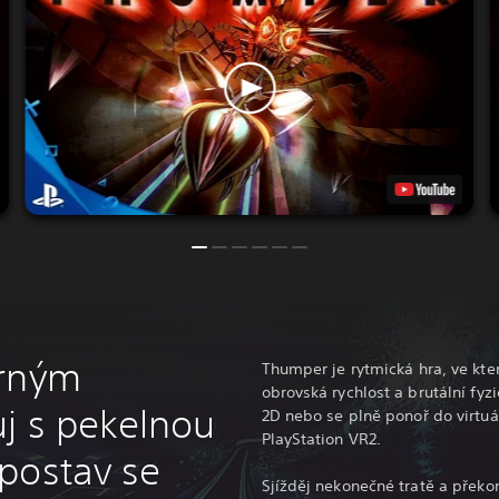
írným
Thumper je rytmická hra, ve kter
obrovská rychlost a brutální fyzic
j s pekelnou
2D nebo se plně ponoř do virtuál
PlayStation VR2.
postav se
Sjížděj nekonečné tratě a přek