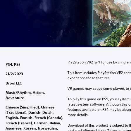
PlayStation VR2 isn’t for use by children
PS4, PS5
This item includes PlayStation VR2 conte
21/2/2023
experience these features.
Drool LLC
VR games may cause some players to e
Music/Rhythm, Action,
Adventure
To play this game on PS5, your system 
latest system software. Although this 
Chinese (Simplified), Chinese
features available on PS4 may be absen
(Traditional), Danish, Dutch,
more details.
English, Finnish, French (Canada),
French (France), German, Italian,
Download of this product is subject to t
Japanese, Korean, Norwegian,
and our Software Usage Terms plus any s