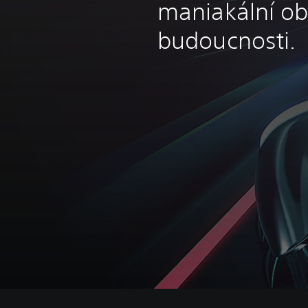
maniakální obř
budoucnosti.