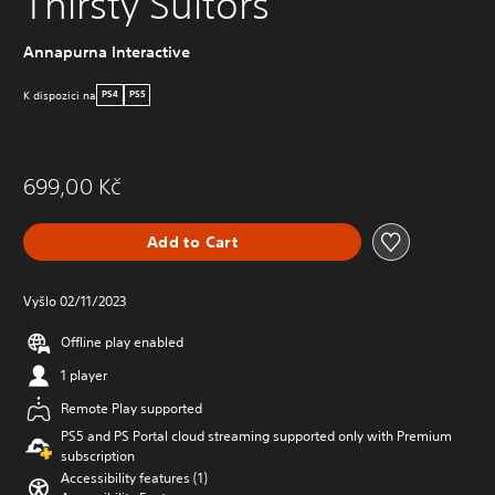
Thirsty Suitors
Annapurna Interactive
K dispozici na
PS4
PS5
699,00 Kč
Add to Cart
Vyšlo 02/11/2023
Offline play enabled
1 player
Remote Play supported
PS5 and PS Portal cloud streaming supported only with Premium
subscription
Accessibility features (1)