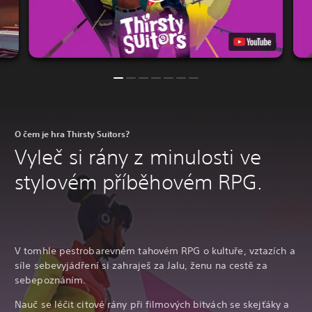
O čem je hra Thirsty Suitors?
Vyleč si rány z minulosti ve
stylovém příběhovém RPG.
V tomhle pestrobarevném tahovém RPG o kultuře, vztazích a
síle sebevyjádření si zahraješ za Jalu, ženu na cestě za
sebepoznáním.
Nauč se léčit citové rány při filmových bitvách se skejťáky a