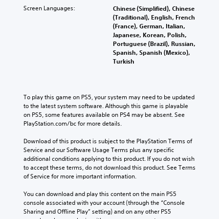
t
Screen Languages:
Chinese (Simplified), Chinese
u
(Traditional), English, French
r
(France), German, Italian,
n
Japanese, Korean, Polish,
d
Portuguese (Brazil), Russian,
o
Spanish, Spanish (Mexico),
w
Turkish
n
a
n
d
To play this game on PS5, your system may need to be updated 
m
to the latest system software. Although this game is playable 
u
on PS5, some features available on PS4 may be absent. See 
t
PlayStation.com/bc for more details.
e
i
Download of this product is subject to the PlayStation Terms of 
n
Service and our Software Usage Terms plus any specific 
d
additional conditions applying to this product. If you do not wish 
i
to accept these terms, do not download this product. See Terms 
v
of Service for more important information.
i
d
You can download and play this content on the main PS5 
u
console associated with your account (through the “Console 
a
Sharing and Offline Play” setting) and on any other PS5 
l