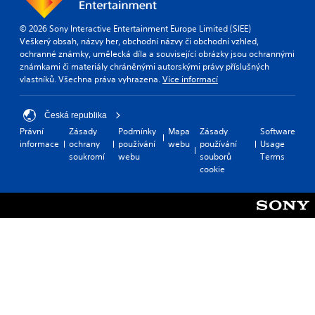
© 2026 Sony Interactive Entertainment Europe Limited (SIEE)
Veškerý obsah, názvy her, obchodní názvy či obchodní vzhled,
ochranné známky, umělecká díla a související obrázky jsou ochrannými
známkami či materiály chráněnými autorskými právy příslušných
vlastníků. Všechna práva vyhrazena.
Více informací
Česká republika
Právní
Zásady
Podmínky
Mapa
Zásady
Software
informace
ochrany
používání
webu
používání
Usage
soukromí
webu
souborů
Terms
cookie