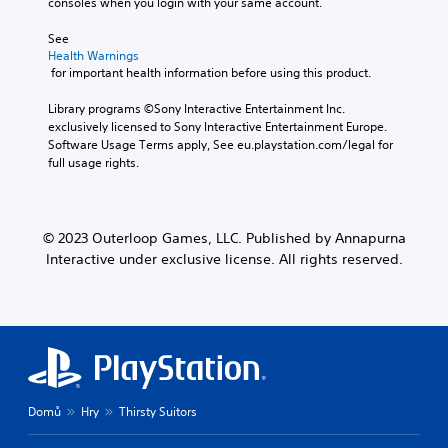
consoles when you login with your same account.
a
u
See 
d
Health Warnings
i
 for important health information before using this product.
o
v
Library programs ©Sony Interactive Entertainment Inc. 
o
exclusively licensed to Sony Interactive Entertainment Europe. 
l
Software Usage Terms apply, See eu.playstation.com/legal for 
u
full usage rights.
m
e
s
.
© 2023 Outerloop Games, LLC. Published by Annapurna
Interactive under exclusive license. All rights reserved.
Domů
Hry
Thirsty Suitors