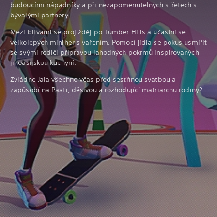
budoucími nápadníky a při nezapomenutelných střetech s
bývalými partnery.
Mezi bitvami se projížděj po Tumber Hills a účastni se
velkolepých miniher s vařením. Pomocí jídla se pokus usmířit
se svými rodiči přípravou lahodných pokrmů inspirovaných
jihoasijskou kuchyní.
Zvládne Jala všechno včas před sestřinou svatbou a
zapůsobí na Paati, děsivou a rozhodující matriarchu rodiny?