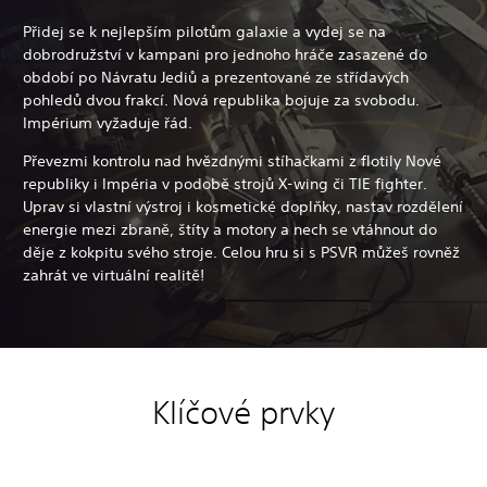
Přidej se k nejlepším pilotům galaxie a vydej se na
dobrodružství v kampani pro jednoho hráče zasazené do
období po Návratu Jediů a prezentované ze střídavých
pohledů dvou frakcí. Nová republika bojuje za svobodu.
Impérium vyžaduje řád.
Převezmi kontrolu nad hvězdnými stíhačkami z flotily Nové
republiky i Impéria v podobě strojů X-wing či TIE fighter.
Uprav si vlastní výstroj i kosmetické doplňky, nastav rozdělení
energie mezi zbraně, štíty a motory a nech se vtáhnout do
děje z kokpitu svého stroje. Celou hru si s PSVR můžeš rovněž
zahrát ve virtuální realitě!
Klíčové prvky