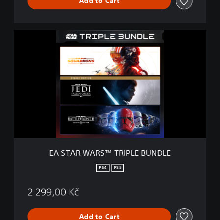
Add to Cart
E
A
S
T
A
R
W
A
R
S
™
T
R
EA STAR WARS™ TRIPLE BUNDLE
I
P
PS4
PS5
L
E
2 299,00 Kč
B
U
N
Add to Cart