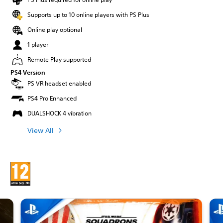
Supports up to 10 online players with PS Plus
Online play optional
1 player
Remote Play supported
PS4 Version
PS VR headset enabled
PS4 Pro Enhanced
DUALSHOCK 4 vibration
View All