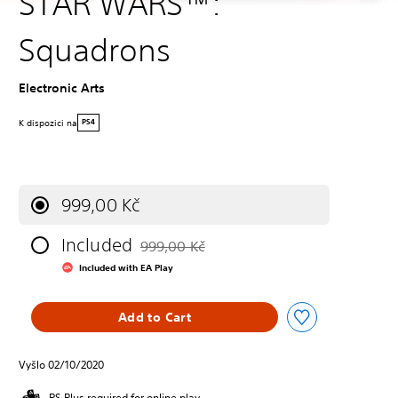
STAR WARS™:
Squadrons
Electronic Arts
K dispozici na
PS4
999,00 Kč
Included
999,00 Kč
Discounted from original price of 999,00 Kč
Included with EA Play
Add to Cart
Vyšlo 02/10/2020
PS Plus required for online play