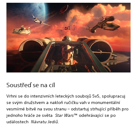
Soustřeď se na cíl
Vrhni se do intenzivních leteckých soubojů 5v5, spolupracuj
se svým družstvem a nakloň ručičku vah v monumentální
vesmírné bitvě na svou stranu – odstartuj strhující příběh pro
jednoho hráče ze světa
Star Wars
™ odehrávající se po
událostech
Návratu Jediů
.