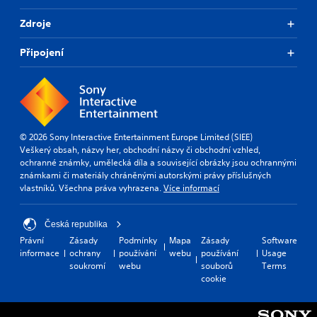
Zdroje
Připojení
© 2026 Sony Interactive Entertainment Europe Limited (SIEE)
Veškerý obsah, názvy her, obchodní názvy či obchodní vzhled,
ochranné známky, umělecká díla a související obrázky jsou ochrannými
známkami či materiály chráněnými autorskými právy příslušných
vlastníků. Všechna práva vyhrazena.
Více informací
Česká republika
Právní
Zásady
Podmínky
Mapa
Zásady
Software
informace
ochrany
používání
webu
používání
Usage
soukromí
webu
souborů
Terms
cookie