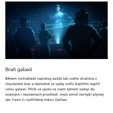
Braň galaxii
Během instruktáže naplánuj každý tah svého družstva v
chystaném boji a následně se vydej vstříc bojištím napříč
celou galaxií. Piloti se spolu se svým týmem vydají do
známých i neznámých prostředí, mezi nimiž nechybí plynný
obr Yavin či roztříštěný měsíc Galitan.