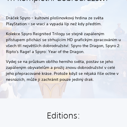
Dráček Spyro – kultovní plošinovkový hrdina ze světa
PlayStation – se vrací a vypadá líp než kdy předtím.
Kolekce Spyro Reignited Trilogy se stejně zapáleným
přístupem přichází se strhujícím HD grafickým zpracováním u
všech tří největších dobrodružství: Spyro the Dragon, Spyro 2:
Ripto's Rage! a Spyro: Year of the Dragon.
Vydej se na průzkum obřího herního světa, postav se jeho
zapáleným obyvatelům a prožij znovu dobrodružství v celé
jeho přepracované kráse. Protože když se nějaká říše octne v
nesnázích, může ji zachránit pouze jediný drak.
Editions: