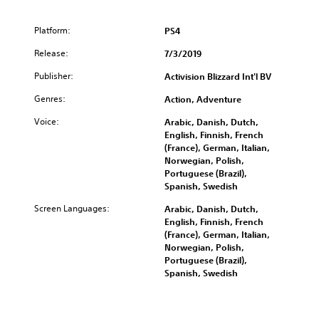
e
B
Platform:
PS4
u
Release:
n
7/3/2019
d
Publisher:
Activision Blizzard Int'l BV
l
e
Genres:
Action, Adventure
Voice:
Arabic, Danish, Dutch,
English, Finnish, French
(France), German, Italian,
Norwegian, Polish,
Portuguese (Brazil),
Spanish, Swedish
Screen Languages:
Arabic, Danish, Dutch,
English, Finnish, French
(France), German, Italian,
Norwegian, Polish,
Portuguese (Brazil),
Spanish, Swedish