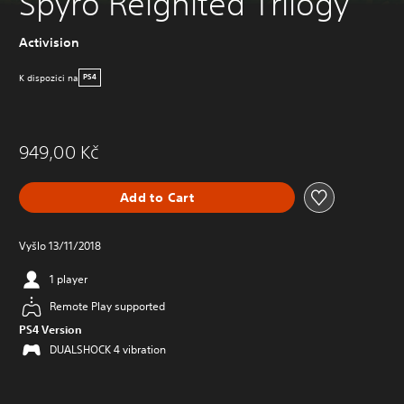
Spyro Reignited Trilogy
Activision
K dispozici na
PS4
949,00 Kč
Add to Cart
Vyšlo 13/11/2018
1 player
Remote Play supported
PS4 Version
DUALSHOCK 4 vibration