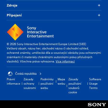
Zdroje
Připojení
© 2026 Sony Interactive Entertainment Europe Limited (SIEE)
Veškerý obsah, názvy her, obchodní názvy či obchodní vzhled,
ochranné známky, umělecká díla a související obrázky jsou ochrannými
známkami či materiály chráněnými autorskými právy příslušných
vlastníků. Všechna práva vyhrazena.
Více informací
Česká republika
Právní
Zásady
Podmínky
Mapa
Zásady
Software
informace
ochrany
používání
webu
používání
Usage
soukromí
webu
souborů
Terms
cookie