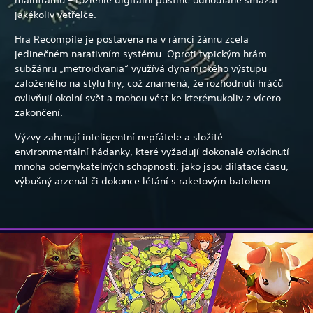
jakékoliv vetřelce.
Hra Recompile je postavena na v rámci žánru zcela
jedinečném narativním systému. Oproti typickým hrám
subžánru „metroidvania“ využívá dynamického výstupu
založeného na stylu hry, což znamená, že rozhodnutí hráčů
ovlivňují okolní svět a mohou vést ke kterémukoliv z vícero
zakončení.
Výzvy zahrnují inteligentní nepřátele a složité
environmentální hádanky, které vyžadují dokonalé ovládnutí
mnoha odemykatelných schopností, jako jsou dilatace času,
výbušný arzenál či dokonce létání s raketovým batohem.