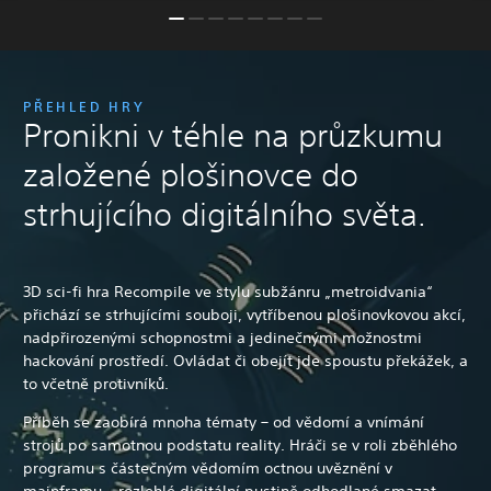
PŘEHLED HRY
Pronikni v téhle na průzkumu
založené plošinovce do
strhujícího digitálního světa.
3D sci-fi hra Recompile ve stylu subžánru „metroidvania“
přichází se strhujícími souboji, vytříbenou plošinovkovou akcí,
nadpřirozenými schopnostmi a jedinečnými možnostmi
hackování prostředí. Ovládat či obejít jde spoustu překážek, a
to včetně protivníků.
Příběh se zaobírá mnoha tématy – od vědomí a vnímání
strojů po samotnou podstatu reality. Hráči se v roli zběhlého
programu s částečným vědomím octnou uvěznění v
mainframu – rozlehlé digitální pustině odhodlané smazat