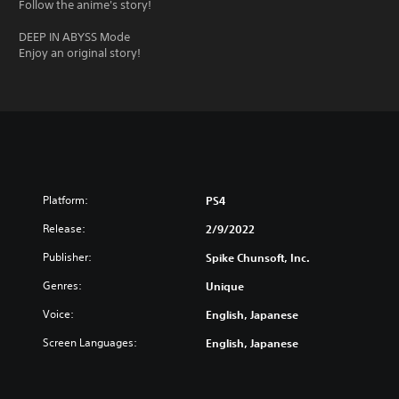
Follow the anime's story!
DEEP IN ABYSS Mode
Enjoy an original story!
Platform:
PS4
Release:
2/9/2022
Publisher:
Spike Chunsoft, Inc.
Genres:
Unique
Voice:
English, Japanese
Screen Languages:
English, Japanese