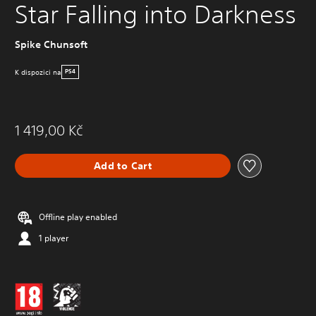
Star Falling into Darkness
Spike Chunsoft
K dispozici na
PS4
1 419,00 Kč
Add to Cart
Offline play enabled
1 player