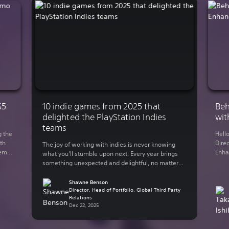
S5
10 indie games from 2025 that
Beh
delighted the PlayStation Indies
wit
teams
g the
Hell
th
Direc
The joy of working with indies is never knowing
demo
Enha
what you’ll stumble upon next. Every year brings
You
rele
something unexpected and delightful, no matter
 on
Lumi
what your genre of preference is. The indie-
y out
in 2
focused teams here at Sony Interactive
Shawne Benson
supp
Entertainment have bundled up some of their
Director, Head of Portfolio, Global Third Party
Relations
thro
personal favorite indie games from the past year.
Dec 22, 2025
Here are some of […]