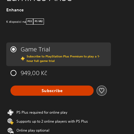
Enhance
K dispozici na
PS5
PS VR2
Game Trial
Subscribe to PlayStation Plus Premium to play a 1-
hour full game trial
949,00 Kč
Subscribe
PS Plus required for online play
Supports up to 2 online players with PS Plus
Online play optional