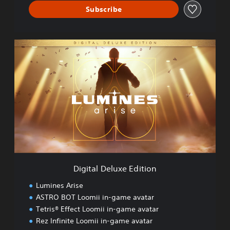
Subscribe
D
i
g
i
t
a
l
D
e
l
u
x
e
Digital Deluxe Edition
E
d
Lumines Arise
i
ASTRO BOT Loomii in-game avatar
t
Tetris® Effect Loomii in-game avatar
i
o
Rez Infinite Loomii in-game avatar
n