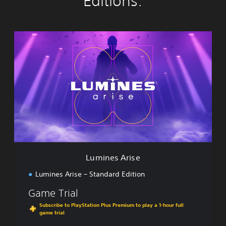
Editions:
L
u
m
i
n
e
s
A
r
i
s
e
Lumines Arise
Lumines Arise – Standard Edition
Game Trial
Subscribe to PlayStation Plus Premium to play a 1-hour full
game trial