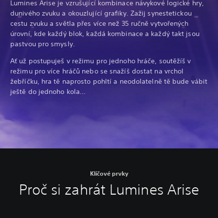
Lumines Arise je vzrušující kombinace návykové logické hry,
dunivého zvuku a okouzlující grafiky. Zažij synestetickou
cestu zvuku a světla přes více než 35 ručně vytvořených
úrovní, kde každý blok, každá kombinace a každý takt jsou
pastvou pro smysly.
Ať už postupuješ v režimu pro jednoho hráče, soutěžíš v
režimu pro více hráčů nebo se snažíš dostat na vrchol
žebříčku, hra tě naprosto pohltí a neodolatelně tě bude vábit
ještě do jednoho kola…
Klíčové prvky
Proč si zahrát Lumines Arise