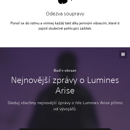
Odezva soupravy
Ponoř se do rytmu a vnímej každý takt díky jemným vibracím, které ti
zajistí skutečně pohlcující zážitek.
Buď v obraze
Nejnovější zprávy o Lumines
Arise
Sleduj všechny nejnovější zprávy o hře Lumines Arise přímo
od vývojářů.