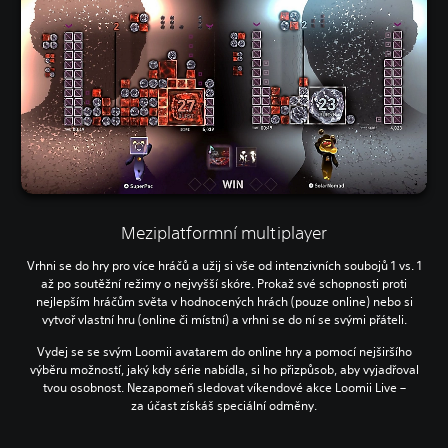
Meziplatformní multiplayer
Vrhni se do hry pro více hráčů a užij si vše od intenzivních soubojů 1 vs. 1
až po soutěžní režimy o nejvyšší skóre. Prokaž své schopnosti proti
nejlepším hráčům světa v hodnocených hrách (pouze online) nebo si
vytvoř vlastní hru (online či místní) a vrhni se do ní se svými přáteli.
Vydej se se svým Loomii avatarem do online hry a pomocí nejširšího
výběru možností, jaký kdy série nabídla, si ho přizpůsob, aby vyjadřoval
tvou osobnost. Nezapomeň sledovat víkendové akce Loomii Live –
za účast získáš speciální odměny.