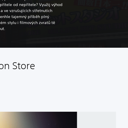
řítele od nepřítele? Využij výhod
a ve vzrušujících střetnutích
 Tenhle tajemný příběh plný
m stylu i filmových zvratů tě
ut.
on Store