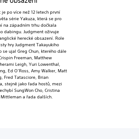
né obsazení
je po více než 12 letech první
věta série Yakuza, která se pro
ní na západním trhu dočkala
ho dabingu. Judgment oživuje
nglické herecké obsazení. Role
isty hry Judgment Takayukiho
se ujal Greg Chun, kterého dále
 Crispin Freeman, Matthew
herami Leigh, Yuri Lowenthal,
ng, Ed O’Ross, Amy Walker, Matt
, Fred Tatasciore, Brian
 stejně jako řada hostů, mezi
echybí SungWon Cho, Cristina
Mittleman a řada dalších.