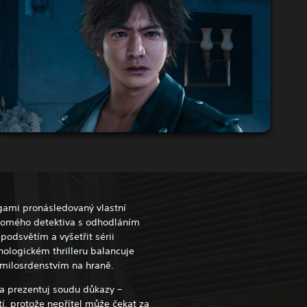
ami pronásledovaný vlastní
kromého detektiva s odhodláním
podsvětím a vyšetřit sérii
hologickém thrilleru balancuje
 milosrdenstvím na hraně.
 a prezentuj soudu důkazy –
í, protože nepřítel může čekat za