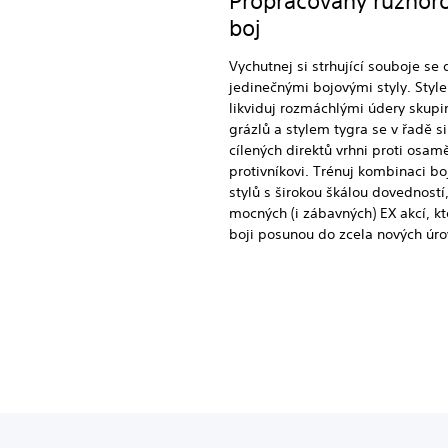
Propracovaný různor
boj
Vychutnej si strhující souboje s
jedinečnými bojovými styly. Styl
likviduj rozmáchlými údery skupi
grázlů a stylem tygra se v řadě si
cílených direktů vrhni proti osa
protivníkovi. Trénuj kombinaci b
stylů s širokou škálou dovedností
mocných (i zábavných) EX akcí, kt
boji posunou do zcela nových úro