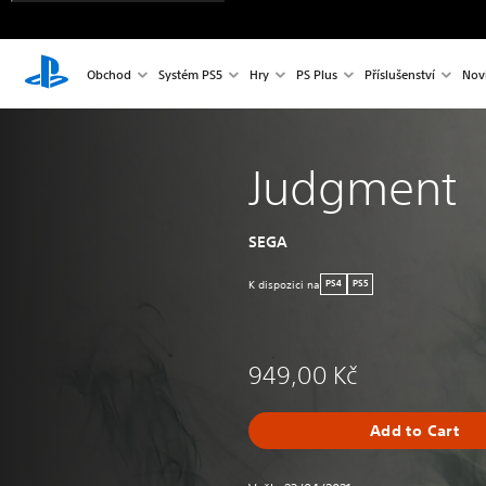
Obchod
Systém PS5
Hry
PS Plus
Příslušenství
Nov
Judgment
SEGA
K dispozici na
PS4
PS5
949,00 Kč
Add to Cart