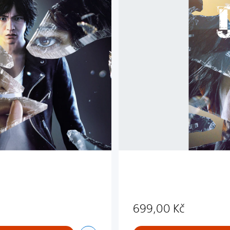
g
m
e
n
t
699,00 Kč