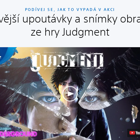
PODÍVEJ SE, JAK TO VYPADÁ V AKCI
vější upoutávky a snímky obr
ze hry Judgment