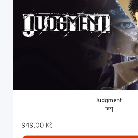
g
m
e
n
t
Judgment
PS5
949,00 Kč