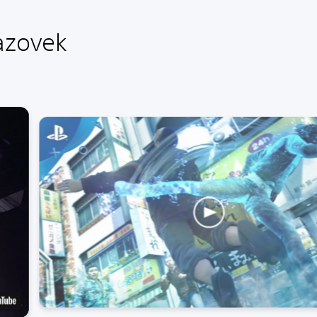
azovek