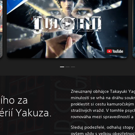
Zneuznaný obhájce Takayuki Yag
ího za
minulostí se vrhá na dráhu sou
proklestit si cestu kamuročským 
rií Yakuza.
strašlivých vražd. V tomhle psyc
rovnováha mezi spravedlností a
Sleduj podezřelé, odhaluj stopy
ovšem vždy s velkou obezřetnost