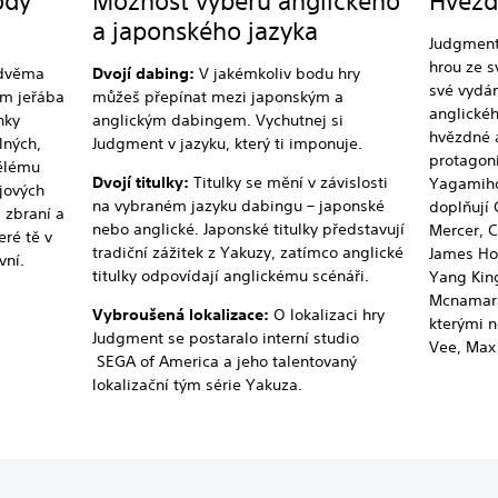
odý
Možnost výběru anglického
Hvězd
a japonského jazyka
Judgment 
hrou ze s
e dvěma
Dvojí dabing:
V jakémkoliv bodu hry
své vydá
em jeřába
můžeš přepínat mezi japonským a
anglické
nky
anglickým dabingem. Vychutnej si
hvězdné a
lných,
Judgment v jazyku, který ti imponuje.
protagon
mělému
Dvojí titulky:
Titulky se mění v závislosti
Yagamiho 
ojových
na vybraném jazyku dabingu – japonské
doplňují
, zbraní a
nebo anglické. Japonské titulky představují
Mercer, C
eré tě v
tradiční zážitek z Yakuzy, zatímco anglické
James Ho
vní.
titulky odpovídají anglickému scénáři.
Yang King
Mcnamara,
Vybroušená lokalizace:
O lokalizaci hry
kterými n
Judgment se postaralo interní studio
Vee, Max 
SEGA of America a jeho talentovaný
lokalizační tým série Yakuza.