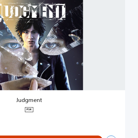
Judgment
PS4