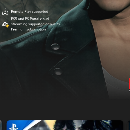
Remote Play supported
PS5 and PS Portal cloud
streaming supported only with
Premium subscription