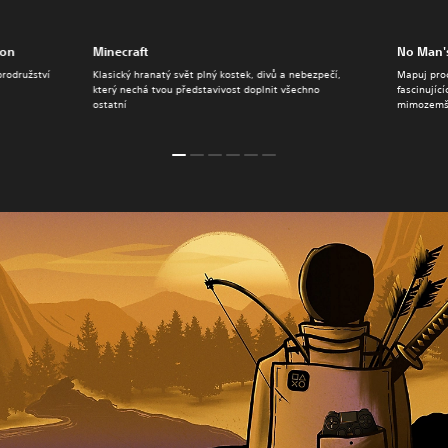
ion
Minecraft
No Man
brodružství
Klasický hranatý svět plný kostek, divů a nebezpečí,
Mapuj pro
který nechá tvou představivost doplnit všechno
fascinujíc
ostatní
mimozemšť