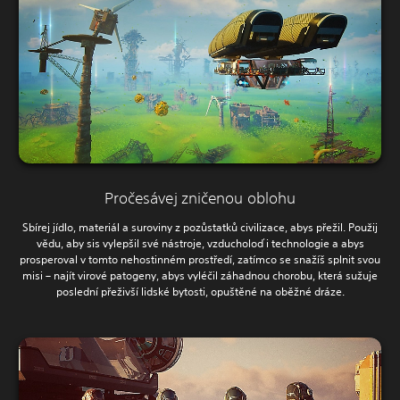
Pročesávej zničenou oblohu
Sbírej jídlo, materiál a suroviny z pozůstatků civilizace, abys přežil. Použij
vědu, aby sis vylepšil své nástroje, vzducholoď i technologie a abys
prosperoval v tomto nehostinném prostředí, zatímco se snažíš splnit svou
misi – najít virové patogeny, abys vyléčil záhadnou chorobu, která sužuje
poslední přeživší lidské bytosti, opuštěné na oběžné dráze.