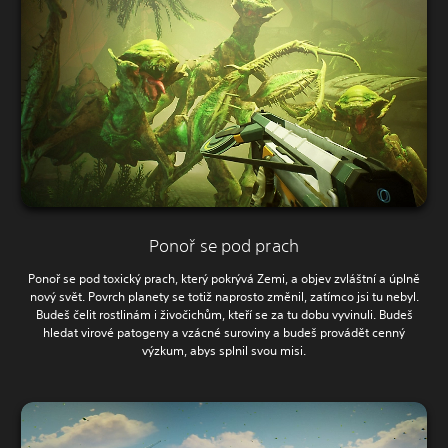
Ponoř se pod prach
Ponoř se pod toxický prach, který pokrývá Zemi, a objev zvláštní a úplně
nový svět. Povrch planety se totiž naprosto změnil, zatímco jsi tu nebyl.
Budeš čelit rostlinám i živočichům, kteří se za tu dobu vyvinuli. Budeš
hledat virové patogeny a vzácné suroviny a budeš provádět cenný
výzkum, abys splnil svou misi.