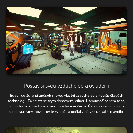
Postav si svou vzducholoď a ovládej ji
Buduj, udržuj a přizpůsob si svou vlastní vzducholoď plnou špičkových
technologií. Ta se stane tvým domovem, dílnou i laboratoří během toho,
co budeš létat nad povrchem zpustošené Země. Řiď svou vzducholoď a
sbírej suroviny, abys ji ještě vylepšil a udělal z ní ryze unikátní plavidlo.