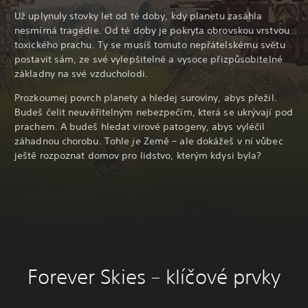
Už uplynuly stovky let od té doby, kdy planetu zasáhla
nesmírná tragédie. Od té doby je pokryta obrovskou vrstvou
toxického prachu. Ty se musíš tomuto nepřátelskému světu
postavit sám, ze své vylepšitelné a vysoce přizpůsobitelné
základny na své vzducholodi.
Prozkoumej povrch planety a hledej suroviny, abys přežil.
Budeš čelit neuvěřitelným nebezpečím, která se ukrývají pod
prachem. A budeš hledat virové patogeny, abys vyléčil
záhadnou chorobu. Tohle
je
Země – ale dokážeš v ní vůbec
ještě rozpoznat domov pro lidstvo, kterým kdysi byla?
Forever Skies – klíčové prvky