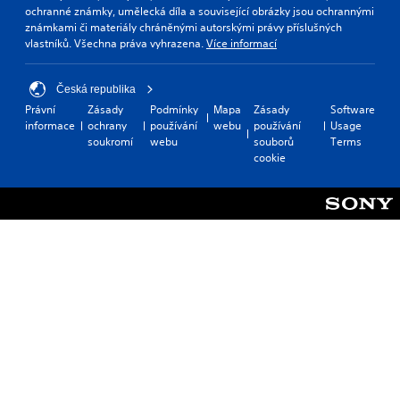
ochranné známky, umělecká díla a související obrázky jsou ochrannými
známkami či materiály chráněnými autorskými právy příslušných
vlastníků. Všechna práva vyhrazena.
Více informací
Česká republika
Právní
Zásady
Podmínky
Mapa
Zásady
Software
informace
ochrany
používání
webu
používání
Usage
soukromí
webu
souborů
Terms
cookie