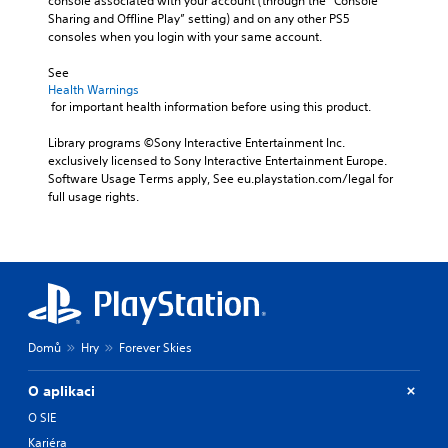
console associated with your account (through the “Console 
Sharing and Offline Play” setting) and on any other PS5 
consoles when you login with your same account.
See 
Health Warnings
 for important health information before using this product.
Library programs ©Sony Interactive Entertainment Inc. 
exclusively licensed to Sony Interactive Entertainment Europe. 
Software Usage Terms apply, See eu.playstation.com/legal for 
full usage rights.
Domů
Hry
Forever Skies
O aplikaci
O SIE
Kariéra