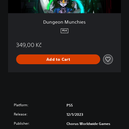
n
c
h
i
Dungeon Munchies
e
s
PS4
349,00 Kč
Add to Cart
Platform:
PS5
Release:
12/1/2023
Publisher:
Chorus Worldwide Games