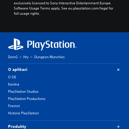
exclusively licensed to Sony Interactive Entertainment Europe. 
Software Usage Terms apply, See eu.playstation.com/legal for 
full usage rights.
Domů
Hry
Dungeon Munchies
O aplikaci
O SIE
Kariéra
PlayStation Studios
PlayStation Productions
Firemní
Historie PlayStation
Produkty