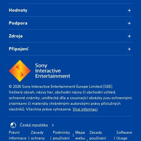
Hodnoty
Podpora
Zdroje
Připojení
© 2026 Sony Interactive Entertainment Europe Limited (SIEE)
Veškerý obsah, názvy her, obchodní názvy či obchodní vzhled,
ochranné známky, umělecká díla a související obrázky jsou ochrannými
známkami či materiály chráněnými autorskými právy příslušných
vlastníků. Všechna práva vyhrazena.
Více informací
Česká republika
Právní
Zásady
Podmínky
Mapa
Zásady
Software
informace
ochrany
používání
webu
používání
Usage