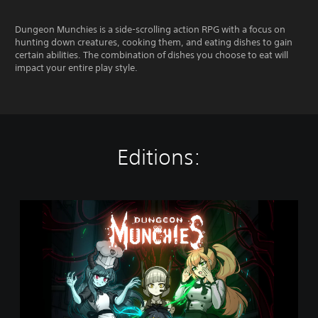
Dungeon Munchies is a side-scrolling action RPG with a focus on
hunting down creatures, cooking them, and eating dishes to gain
certain abilities. The combination of dishes you choose to eat will
impact your entire play style.
Editions:
D
u
n
g
e
o
n
M
u