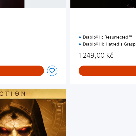
e
Diablo® II: Resurrected™
Diablo® III: Hatred’s Gras
 Kč
1 249,00 Kč