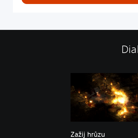
Dia
Zažij hrůzu