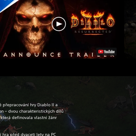
é přepracování hry Diablo II a
ion – dvou charakteristických dílů
která definovala vlastní žánr
í hra před dvaceti lety na PC