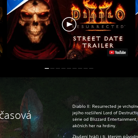
Diablo II: Resurrected je vrcholn
dčasová
jejího rozšíření Lord of Destruct
série od Blizzard Entertainment, 
akčních her na hrdiny.
Zkušení hráči i ti, kterým původn