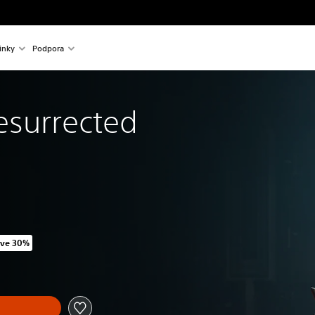
inky
Podpora
Resurrected
ve 30%
original price of 999,00 Kč