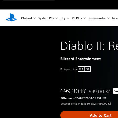
Obchod
Systém PS5
Hry
PS Plus
Příslušenství
Nov
Diablo II: 
Blizzard Entertainment
K dispozici na
PS4
PS5
699,30 Kč
999,00 Kč
Sa
Discounted from 
Offer ends 12/8/2026 10:59 PM UTC
Lowest price in last 30 days: 999,00 Kč
Add to Cart