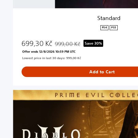
Standard
PS4
PS5
699,30 Kč
999,00 Kč
Save 30%
Discounted from original price of 999,00
Offer ends 12/8/2026 10:59 PM UTC
Lowest price in last 30 days: 999,00 Kč
Add to Cart
P
r
i
m
e
E
v