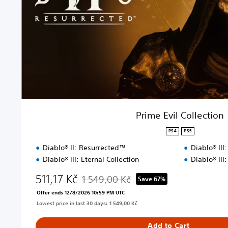
i
l
C
o
l
l
e
c
t
i
o
Prime Evil Collection
n
PS4
PS5
Diablo® II: Resurrected™
Diablo® III
Diablo® III: Eternal Collection
Diablo® III
511,17 Kč
1 549,00 Kč
Save 67%
Discounted from original price of 1 549,00 
Offer ends 12/8/2026 10:59 PM UTC
Lowest price in last 30 days: 1 549,00 Kč
Add to Cart