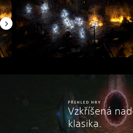
PŘEHLED HRY
Vzkříšená na
klasika.