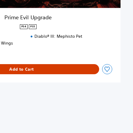
Prime Evil Upgrade
PS4
PS5
Diablo® III: Mephisto Pet
p Wings
Add to Cart