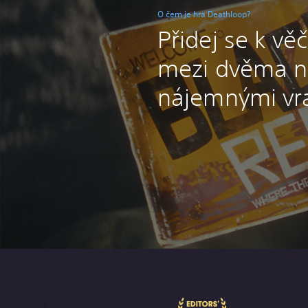
O čem je hra Deathloop?
Přidej se k vě
mezi dvěma n
nájemnými vr