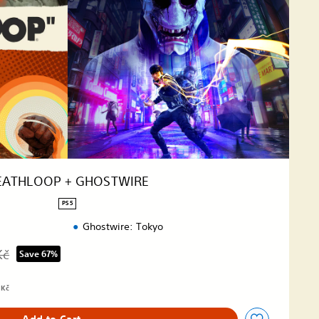
EATHLOOP + GHOSTWIRE
PS5
Ghostwire: Tokyo
Kč
Save 67%
rom original price of 2 599,00 Kč
 Kč