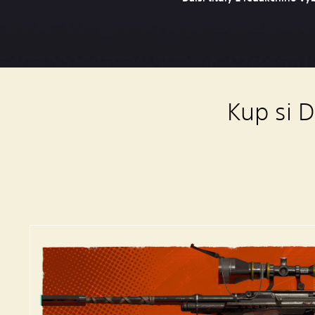
Kup si 
S
t
a
n
d
a