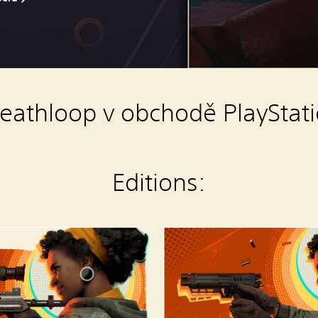
Deathloop v obchodě PlayStati
Editions:
D
E
A
T
H
L