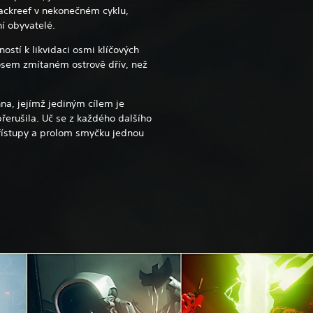
lackreef v nekonečném cyklu,
í obyvatelé.
ostí k likvidaci osmi klíčových
osem zmítaném ostrově dřív, než
nna, jejímž jediným cílem je
přerušila. Uč se z každého dalšího
řístupy a prolom smyčku jednou