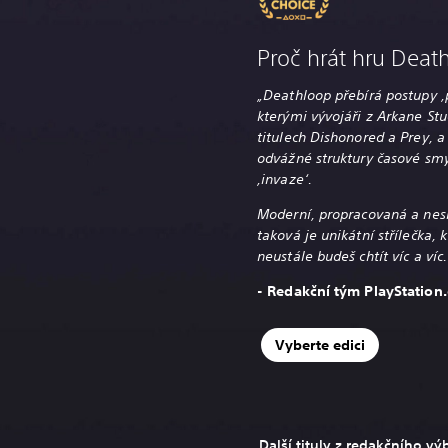
Proč hrát hru Deat
„Deathloop přebírá postupy ‚p
kterými vývojáři z Arkane Stu
titulech Dishonored a Prey, 
odvážné struktury časové sm
‚invaze‘.
Moderní, propracovaná a nes
taková je unikátní střílečka, 
neustále budeš chtít víc a víc.
- Redakční tým PlayStation
Vyberte edici
Další tituly z redakčního vý