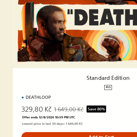
r
d
E
d
i
t
i
o
n
Standard Edition
PS5
DEATHLOOP
329,80 Kč
1 649,00 Kč
Save 80%
Discounted from original price of 1 649,0
Offer ends 12/8/2026 10:59 PM UTC
Lowest price in last 30 days: 1 649,00 Kč