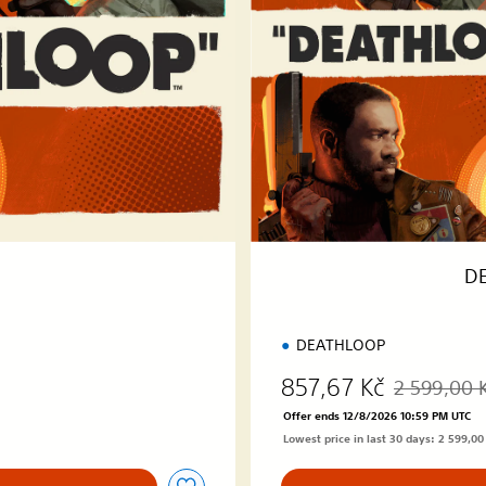
O
O
P
+
G
H
O
S
T
W
I
R
D
E
DEATHLOOP
857,67 Kč
2 599,00 
0 Kč
Discounted f
Offer ends 12/8/2026 10:59 PM UTC
Lowest price in last 30 days: 2 599,00