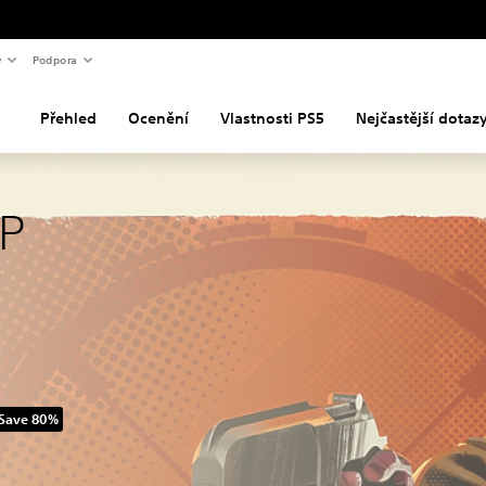
y
Podpora
Přehled
Ocenění
Vlastnosti PS5
Nejčastější dotaz
P
Save 80%
riginal price of 1 649,00 Kč