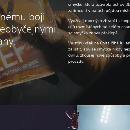
smyčku, která uzavřela ostrov B
zatímco ti v patách půjdou místn
čnému boji
Využívej mocných zbraní i schopn
eobyčejnými
cílů rozmístěných po celém cha
se smyčka znovu překlopí.
ahy.
Ve stínu však na Colta číhá Julia
zajistit, aby se smyčka nikdy ne
cyklu, zkoušej nové způsoby a p
provždy.