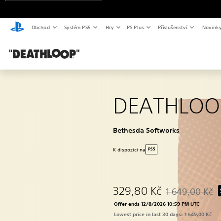
Obchod
Systém PS5
Hry
PS Plus
Příslušenství
Novink
DEATHLOO
Bethesda Softworks
K dispozici na
PS5
329,80 Kč
1 649,00 Kč
Discounted from o
Offer ends 12/8/2026 10:59 PM UTC
Lowest price in last 30 days: 1 649,00 Kč