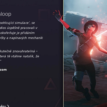
hloop
ohlcující simulace‘, se
dios úspěšně pracovali v
a okořeňuje je přidáním
yčky a napínavých mechanik
kutečně znovuhratelná –
která tě vtáhne natolik, že
"
.com
běru