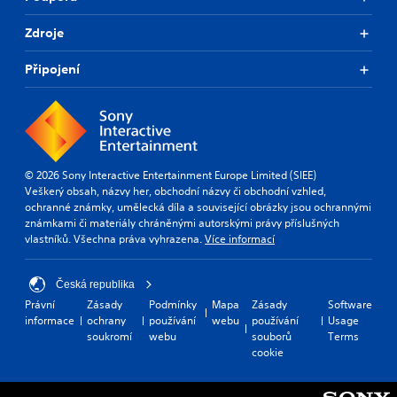
Zdroje
Připojení
© 2026 Sony Interactive Entertainment Europe Limited (SIEE)
Veškerý obsah, názvy her, obchodní názvy či obchodní vzhled,
ochranné známky, umělecká díla a související obrázky jsou ochrannými
známkami či materiály chráněnými autorskými právy příslušných
vlastníků. Všechna práva vyhrazena.
Více informací
Česká republika
Právní
Zásady
Podmínky
Mapa
Zásady
Software
informace
ochrany
používání
webu
používání
Usage
soukromí
webu
souborů
Terms
cookie