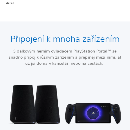
detail.
Připojení k mnoha zařízením
S dálkovým herním ovladačem PlayStation Portal™ se
snadno připoj k různým zařízením a přepínej mezi nimi, ať
už jsi doma v kanceláři nebo na cestách.