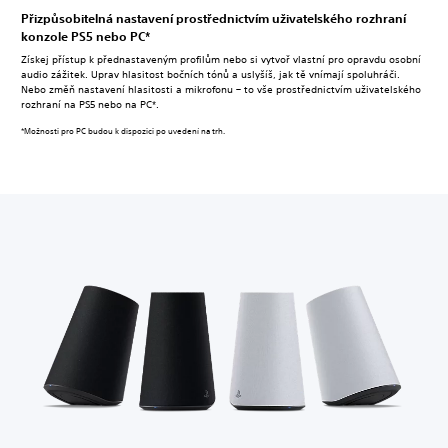
Přizpůsobitelná nastavení prostřednictvím uživatelského rozhraní
konzole PS5 nebo PC*
Získej přístup k přednastaveným profilům nebo si vytvoř vlastní pro opravdu osobní
audio zážitek. Uprav hlasitost bočních tónů a uslyšíš, jak tě vnímají spoluhráči.
Nebo změň nastavení hlasitosti a mikrofonu – to vše prostřednictvím uživatelského
rozhraní na PS5 nebo na PC*.
*Možnosti pro PC budou k dispozici po uvedení na trh.