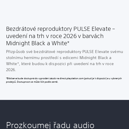
Bezdrátové reproduktory PULSE Elevate –
uvedení na trh v roce 2026 v barvách
Midnight Black a White*
Přizpůsob své bezdrátové reproduktory PULSE Elevate svému
stolnímu hernímu prostředí s edicemi Midnight Black a
White*, které budou k dispozici při uvedení na trh v roce
2026.
*Bílá barva bude dostupná do vyprodání zásob na direct.playstation.com (pokud je k dispozici) a u vybraných
prodejců. Dostupnost se může lišit podle země.
Prozkoumej řadu audio