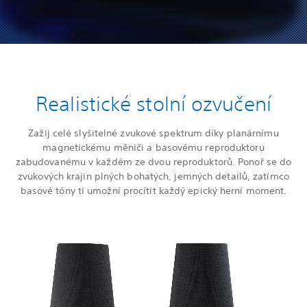
Realistické stolní ozvučení
Zažij celé slyšitelné zvukové spektrum díky planárnímu
magnetickému měniči a basovému reproduktoru
zabudovanému v každém ze dvou reproduktorů. Ponoř se do
zvukových krajin plných bohatých, jemných detailů, zatímco
basové tóny ti umožní procítit každý epický herní moment.