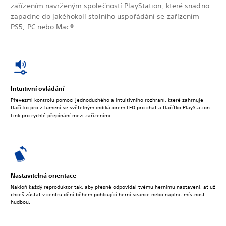
zařízením navrženým společností PlayStation, které snadno
zapadne do jakéhokoli stolního uspořádání se zařízením
PS5, PC nebo Mac®.
Intuitivní ovládání
Převezmi kontrolu pomocí jednoduchého a intuitivního rozhraní, které zahrnuje
tlačítko pro ztlumení se světelným indikátorem LED pro chat a tlačítko PlayStation
Link pro rychlé přepínání mezi zařízeními.
Nastavitelná orientace
Nakloň každý reproduktor tak, aby přesně odpovídal tvému hernímu nastavení, ať už
chceš zůstat v centru dění během pohlcující herní seance nebo naplnit místnost
hudbou.