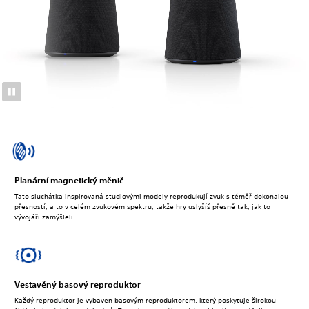
Planární magnetický měnič
Tato sluchátka inspirovaná studiovými modely reprodukují zvuk s téměř dokonalou
přesností, a to v celém zvukovém spektru, takže hry uslyšíš přesně tak, jak to
vývojáři zamýšleli.
Vestavěný basový reproduktor
Každý reproduktor je vybaven basovým reproduktorem, který poskytuje širokou