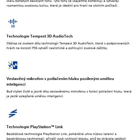
škálu bohatých basových tónů. Tyto tóny se vzájemně kombinují a vytvářejí
rozmanitou zvukovou kulisu, která je ideální pro hraní na stolním počítači.
Technologie Tempest 3D AudioTech
Obklop se zvukem díky technologii Tempest 3D AudioTech, která v podporovaných
hrách na konzoli PS5 vytváří realistické a pohlcující zvukové zážitky.
Vestavěný mikrofon s potlačením hluku posíleným umělou
inteligencí
Buď slyšet čistě a jasně díky vestavěnému mikrofonu s funkcí potlačení hluku, která
je jestě vylepšená umělou inteligencí.
Technologie PlayStation™ Link
Bezdrátová technologie PlayStation Link, poháněná ultra nízkou latencí a
bezztrátovou technologií, přináší zvuk rychlostí blesku, aniž by ztrácela jakýkoli