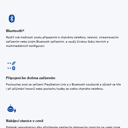
Bluetooth®
Rozšiř své možnosti zvuku připojením k chytrému telefonu, televizi, streamovacím
zařízením nebo jiným Bluetooth zařízením, a využij širokou škálu herních a
multimediálních konfigurací.
Připojení ke dvěma zařízením
Poslouchej zvuk ze zařízení PlayStation Link a z Bluetooth současně a zůstaň ve hře
i při přijímání hovorů nebo poslechu hudby ze svého chytrého telefonu.
Nabíjecí stanice v ceně
Poháněj reproduktory díky přiloženým nabíjecím dokovacím stanicím na svém stole