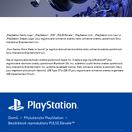
„PlayStation Family Logo“, „PlayStation“, „PS5“, „PULSE Elevate“, „PlayStation Link“, „PlayStation Link icon“ a
„PlayStation Shapes Logo“ jsou registrované ochranné známky nebo ochranné známky společnosti Sony
Interactive Entertainment Inc.
„How Games Were Made to Sound“ je registrovaná ochranná známka nebo ochranná známka společnosti
Sony Interactive Entertainment LLC.
Mac je registrovaná obchodní značka společnosti Apple Inc. Značka a logo slova Bluetooth® jsou
registrované obchodní značky společnosti Bluetooth SIG, Inc., a jakékoli využití těchto značek společností
Sony Interactive Entertainment, Inc., probíhá na základě licence. Další ochranné známky a obchodní názvy
jsou majetkem příslušných vlastníků. USB Type-C® a USB-C® jsou registrované ochranné známky organizace
USB Implementers Forum.
Domů
Příslušenství PlayStation
Bezdrátové reproduktory PULSE Elevate™