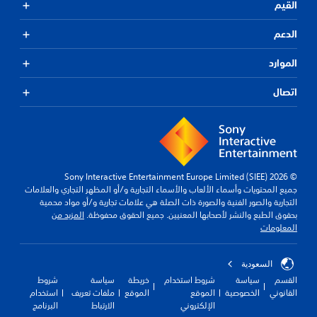
القيم
الدعم
الموارد
اتصال
© 2026 Sony Interactive Entertainment Europe Limited (SIEE)
جميع المحتويات وأسماء الألعاب والأسماء التجارية و/أو المظهر التجاري والعلامات
التجارية والصور الفنية والصورة ذات الصلة هي علامات تجارية و/أو مواد محمية
بحقوق الطبع والنشر لأصحابها المعنيين. جميع الحقوق محفوظة.
المزيد من
المعلومات
السعودية
القسم
سياسة
شروط استخدام
خريطة
سياسة
شروط
القانوني
الخصوصية
الموقع
الموقع
ملفات تعريف
استخدام
الإلكتروني
الارتباط
البرنامج