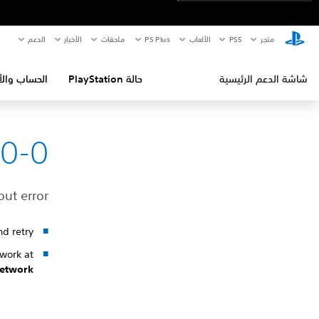
متجر
PS5‏
الألعاب
PS Plus
ملحقات
الأخبار
الدعم
شاشة الدعم الرئيسية
حالة PlayStation
الحساب والأ
0-0
ut error.
d retry.
twork at
Network