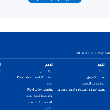
WC-40330-0
القيم
الدعم
ا
البيئة
مركز الدعم
ش
إمكانية الوصول
السلامة الخاصة بـ PlayStation
سي
السلامة عبر الإنترنت
الحالة
ا
تحقيق التنوع والمساواة والدمج الاجتماعي
تصليحات PlayStation
ا
إعادة ضبط كلمة المرور
ا
طلب استرداد الأموال
ب
الدلائل