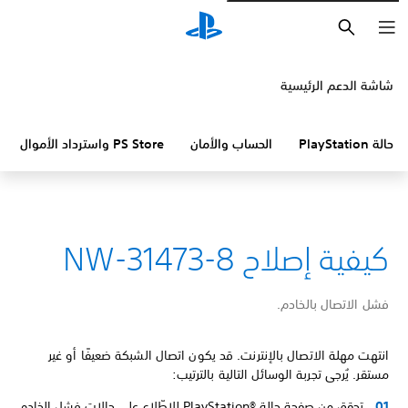
بحث
شاشة الدعم الرئيسية
حالة PlayStation
الحساب والأمان
PS Store واسترداد الأموال
كيفية إصلاح NW-31473-8
فشل الاتصال بالخادم.
انتهت مهلة الاتصال بالإنترنت. قد يكون اتصال الشبكة ضعيفًا أو غير
مستقر. يُرجى تجربة الوسائل التالية بالترتيب:
تحقق من صفحة حالة PlayStation®‎ للاطّلاع على حالات فشل الخادم