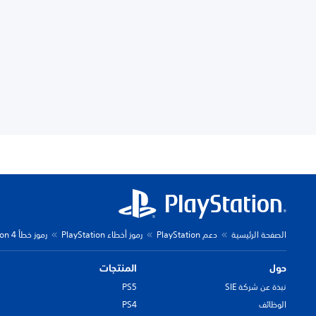
الصفحة الرئيسية
دعم PlayStation
رموز أخطاء PlayStation
رموز خطأ PlayStation 4
حول
المنتجات
نبذة عن شركة SIE
PS5
الوظائف
PS4