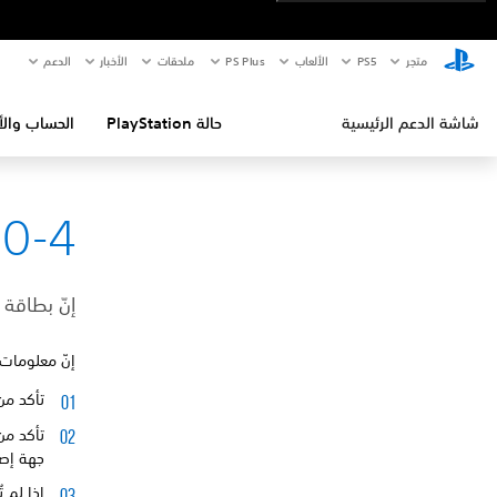
متجر
PS5‏
الألعاب
PS Plus
ملحقات
الأخبار
الدعم
شاشة الدعم الرئيسية
حالة PlayStation
الحساب والأ
0-4
إنّ بطاقة 
إنّ معلومات 
تأكد من
تأكد من
جهة إصد
إذا لم 