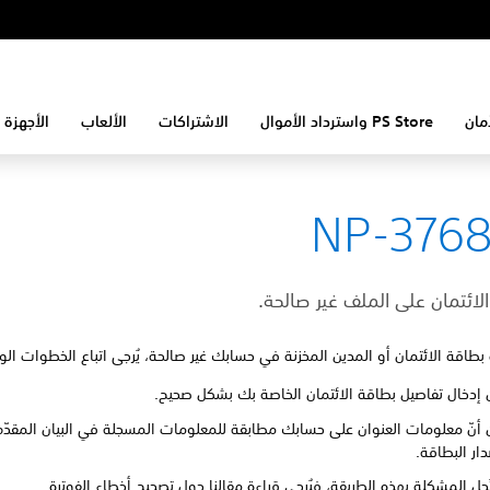
مان
PS Store واسترداد الأموال
الاشتراكات
الألعاب
الأجهزة 
NP-3768
الائتمان على الملف غير صالحة.
بطاقة الائتمان أو المدين المخزنة في حسابك غير صالحة، يُرجى اتباع الخطوات الوا
 إدخال تفاصيل بطاقة الائتمان الخاصة بك بشكل صحيح.
 أنّ معلومات العنوان على حسابك مطابقة للمعلومات المسجلة في البيان المقدّم
ار البطاقة.
تُحل المشكلة بهذه الطريقة، فيُرجى قراءة مقالنا حول تصحيح أخطاء الفوترة.