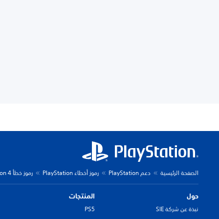
الصفحة الرئيسية
دعم PlayStation
رموز أخطاء PlayStation
رموز خطأ PlayStation 4
حول
المنتجات
نبذة عن شركة SIE
PS5