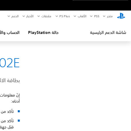
متجر
PS5‏
الألعاب
PS Plus
ملحقات
الأخبار
الدعم
شاشة الدعم الرئيسية
حالة PlayStation
الحساب والأ
02E
بطاقة الا
إنّ معلومات 
أدناه:
تأكد من 
تأكد من 
قبَل جهة