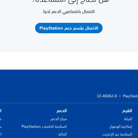
الاتصال باختصاصيي الدعم لدينا
الاتصال بقسم دعم PlayStation
CE-46062-8
القيم
الدعم
ا
البيئة
مركز الدعم
ش
إمكانية الوصول
السلامة الخاصة بـ PlayStation
سي
السلامة عبر الإنترنت
الحالة
ا