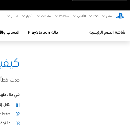
متجر
PS5‏
الألعاب
PS Plus
ملحقات
الأخبار
الدعم
شاشة الدعم الرئيسية
حالة PlayStation
الحساب والأ
كيفية إص
حدث خطأ ف
في حال ظهور هذا الخطأ على جهاز 
انتقل إ
اضغط على زر PTIONS
إذا توفر