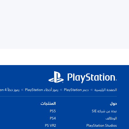
الصفحة الرئيسية
دعم PlayStation
رموز أخطاء PlayStation
رموز خطأ PlayStation 4
حول
المنتجات
نبذة عن شركة SIE
PS5
الوظائف
PS4
PS VR2
PlayStation Studios