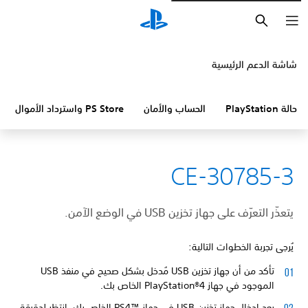
بحث
شاشة الدعم الرئيسية
حالة PlayStation
الحساب والأمان
PS Store واسترداد الأموال
CE-30785-3
يتعذّر التعرّف على جهاز تخزين USB في الوضع الآمن.
يُرجى تجربة الخطوات التالية:
تأكد من أن جهاز تخزين USB مُدخل بشكل صحيح في منفذ USB
الموجود في جهاز PlayStation®4 الخاص بك.
بعد إدخال جهاز تخزين USB في جهاز PS4™‎ الخاص بك، انتظر لدقيقة