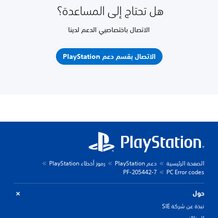
هل تحتاج إلى المساعدة؟
الاتصال باختصاصيي الدعم لدينا
الاتصال بقسم دعم PlayStation
الصفحة الرئيسية
دعم PlayStation
رموز أخطاء PlayStation
PF-205442-7
PC Error codes
حول
نبذة عن شركة SIE