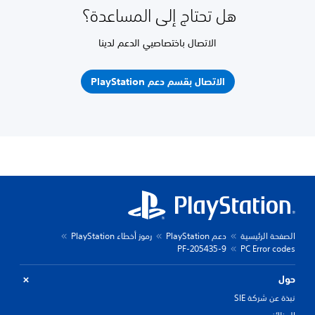
هل تحتاج إلى المساعدة؟
الاتصال باختصاصيي الدعم لدينا
الاتصال بقسم دعم PlayStation
الصفحة الرئيسية
دعم PlayStation
رموز أخطاء PlayStation
PF-205435-9
PC Error codes
حول
نبذة عن شركة SIE