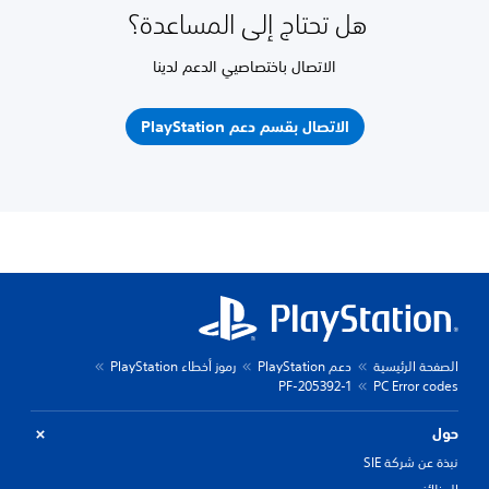
هل تحتاج إلى المساعدة؟
الاتصال باختصاصيي الدعم لدينا
الاتصال بقسم دعم PlayStation
الصفحة الرئيسية
دعم PlayStation
رموز أخطاء PlayStation
PF-205392-1
PC Error codes
حول
نبذة عن شركة SIE