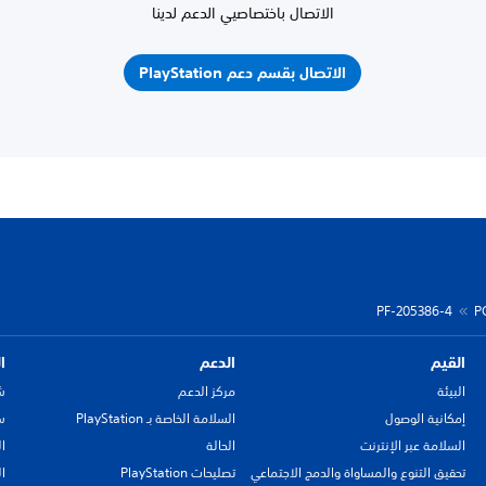
الاتصال باختصاصيي الدعم لدينا
الاتصال بقسم دعم PlayStation
PF-205386-4
P
القيم
الدعم
ا
البيئة
مركز الدعم
ش
إمكانية الوصول
السلامة الخاصة بـ PlayStation
سي
السلامة عبر الإنترنت
الحالة
ا
تحقيق التنوع والمساواة والدمج الاجتماعي
تصليحات PlayStation
ا