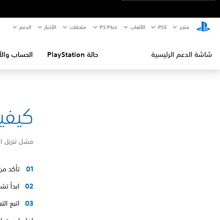
متجر
PS5‏
الألعاب
PS Plus
ملحقات
الأخبار
الدعم
شاشة الدعم الرئيسية
حالة PlayStation
الحساب والأ
كيفية إص
فشل تنزيل ا
تأكد من
ابدأ تشغيل ا
اتبع ال