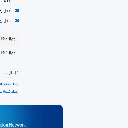
إذا فشل رمز QR، فانسخ الرمز الأبجد
أدخل رم
سجّل
رم
جهاز PS5: إعداد التحقق المزدوج
جهاز PS4: إعداد التحقق المزدوج
بدّل إلى مصا
إعداد مفتاح ال
إعداد كلمة مرور جهاز