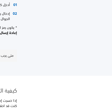
أدخِل ك
إدخال ر
الجوال ا
* يكون رمز التحقق صالحًا لمدة 10 دقا
إعادة إرسال 
متى يجب أ
كيفية ال
إذا خسرت إم
كنت قد احتف