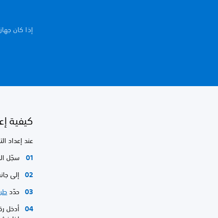
إذا كان جهاز
كيفية إعد
عند إعداد ال
سجّل ال
إلى جا
حدّد
طري
أدخل رقم جوال