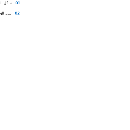
سجّل ال
حدد
الر