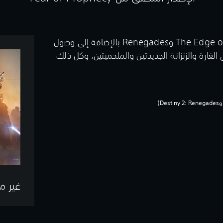
استمتع بتجربة التوسعتين The Edge of Fate وRenegades بالإضافة إلى وصول
غارة والزنزانة الجديدتين والملحميتين، وكل ذلك
غير م