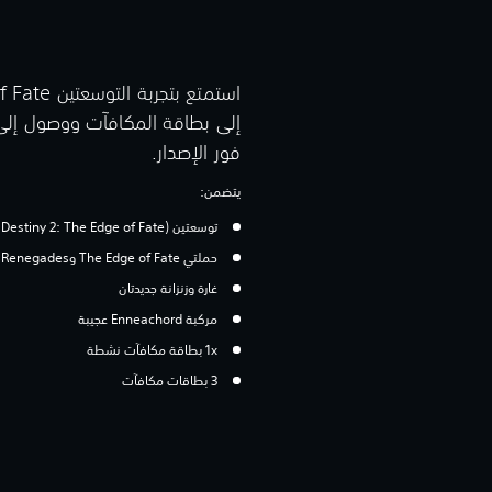
إلى بطاقة المكافآت ووصول إلى ال
فور الإصدار.
يتضمن:
توسعتين (Destiny 2: The Edge of Fate وDestiny 2: Renegades)
حملتي The Edge of Fate وRenegades
غارة وزنزانة جديدتان
مركبة Enneachord عجيبة
1x بطاقة مكافآت نشطة
3 بطاقات مكافآت