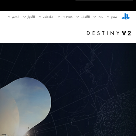
متجر
PS5‏
الألعاب
PS Plus
ملحقات
الأخبار
الدعم