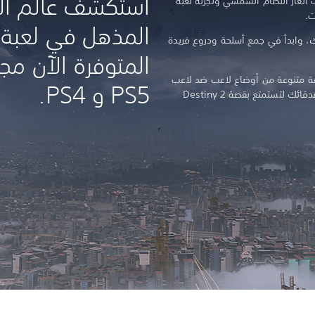
استكشف عالم الخ
Destiny  لاستكشاف ألغاز النظام الشمسي وتجربة لعبة
ت.
ك، وابدأ في جمع أسلحة ودروع فريدة
المتوفرة الآن مجا
ة متنوعة من أوضاع لاعب ضد لاعب
PS5 و PS4.
التنافسية. انضم إلى فريق مقاتل مع أصدقائك لتستمتع بقصة Destiny 2