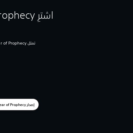
اشترِ Destiny 2: Year of Prophecy من PlayStation Store
تمثل Year of Prophecy لحظة محورية في عالم Destiny، بعد نهاية ملحمة النور والظلام مع بداية قصة ملحمية جديدة.
إصدار Year of Prophecy المُطلق