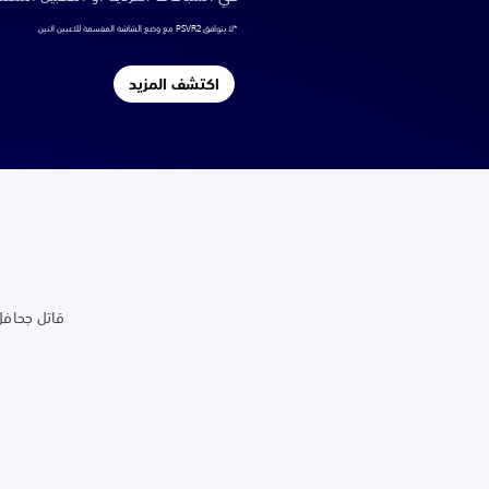
*لا يتوافق PSVR2 مع وضع الشاشة المقسمة للاعبين اثنين
اكتشف المزيد
قاتل جحافل