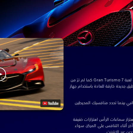
اجلس في مقعد القيادة واستمتع بتجربة لعبة Gran Turismo 7 كما لم ترَ من
د أكثر من 450 سيارة بطرق جديدة خارقة للعادة باستخدام جهاز
انبي بينما تحدد منافسيك المحيطين
اهتزاز سماعات الرأس اهتزازات خفيفة
ر أثناء التنافس على المركز، سواء
ين عبر الإنترنت.