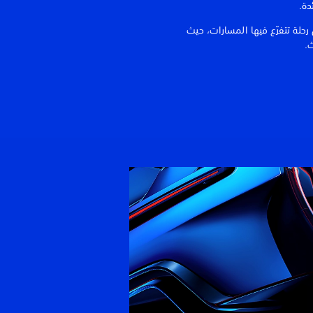
دة.
لة تتفرّع فيها المسارات، حيث
ث.