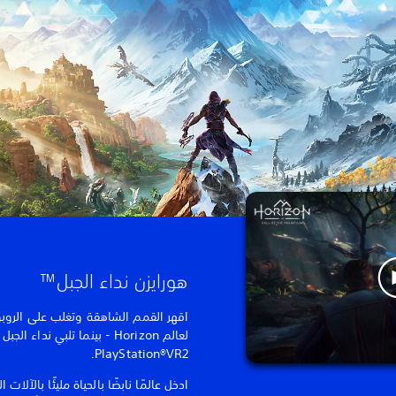
هورايزن نداء الجبل™
اقهر القمم الشاهقة وتغلب على الروبو
لعالم Horizon - بينما تلبي ن
PlayStation®VR2.
ادخل عالمًا نابضًا بالحياة مليئًا بالآلات