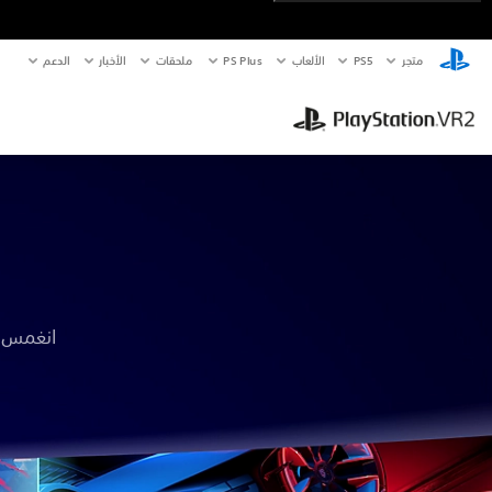
متجر
PS5‏
الألعاب
PS Plus
ملحقات
الأخبار
الدعم
انغمس ف