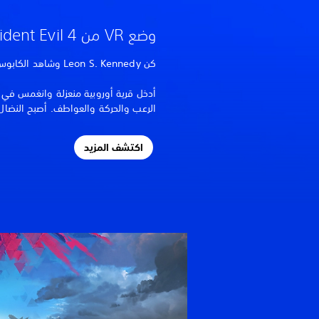
وضع VR من Resident Evil 4
كن Leon S. Kennedy وشاهد الكابوس من خلال عينيه.
أدخل قرية أوروبية منعزلة وانغمس في ه
الرعب والحركة والعواطف. أصبح النضال م
اكتشف المزيد