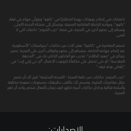
باعتبارك فني إصلاح روبوتات يهبط اضطراريًا في "باتوو" ويتولّى مهام في قفار
"باتوو"، ويواجه الرابطة الغافانية المميتة، ويتسلل إلى منشأة الدرجة الأولى،
ويسافر إلى عصور أخرى في المجرة، في قصة "حرب النجوم" خاصتك التي لا
تُنسى.
تستمر المغامرة في "كانتينا" بفتح ثلاث من حكايات "سيزلسلاك" الأسطورية.
عند إتمام مهامه الخاصة، ستسافر إلى عصور وكواكب أخرى على المجرة: تصبح
جيداي في "معبد الظلام"؛ تتدرب مع الباداون الخاص بك في "الحديقة
المقدسة"؛ أو حتى تحصل على مكافأة كروبوت الاغتيال "أي جي إيتي إيت" في
"باونتي بوغز تريف ".
"حرب النجوم: حكايات من حافة المجرة - النسخة المحسّنة" تتيح لك أن تصبح
بطل مغامرتك المثيرة، وتسمح لك باللعب بطريقتك بمستويات صعوبة مختلفة
وأسلحة قتالية وداخل حكايات آسرة تظهر كيف يمكن لأفعال شخص واحد أن تغير
المجرة.
الإصدارات:‏