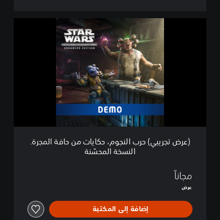
ة
ا
(
ل
ع
م
ر
ج
ض
ر
ت
ة
ج
-
ر
ا
ي
ل
ب
ن
ي
س
)
خ
ح
ة
ر
ا
(عرض تجريبي) حرب النجوم، حكايات من حافة المجرة.
ب
ل
النسخة المحسّنة
ا
م
ل
ح
ن
مجاناً
سّ
ج
ن
عرض
و
ة
م
إضافة إلى المكتبة
،
ح