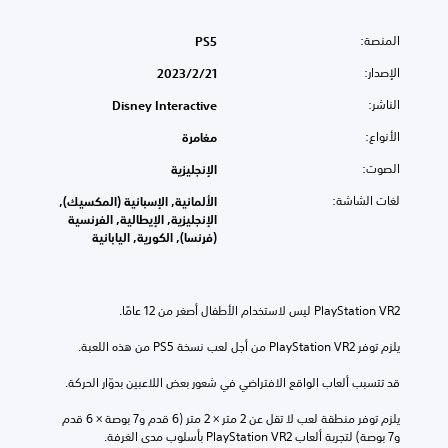
المنصة:
PS5
الإصدار:
21‏/2‏/2023
الناشر:
Disney Interactive
الأنواع:
مغامرة
الصوت:
الإنجليزية
لغات الشاشة:
الألمانية, الإسبانية (المكسيك),
الإنجليزية, الإيطالية, الفرنسية
(فرنسا), الكورية, اليابانية
يلزم توفر PlayStation VR2 من أجل لعب نسخة PS5 من هذه اللعبة.
قد تتسبب ألعاب الواقع الافتراضي في شعور بعض اللاعبين بدوّار الحركة.
يلزم توفر منطقة لعب لا تقل عن 2 متر × 2 متر (6 قدم و7 بوصة × 6 قدم 
و7 بوصة) لتجربة ألعاب PlayStation VR2 بأسلوب مدى الغرفة.