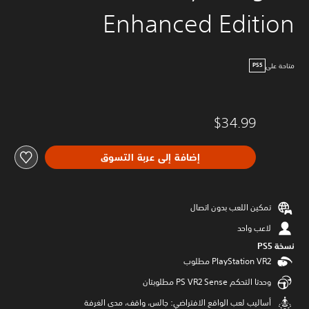
Enhanced Edition
متاحة على
PS5
$34.99
إضافة إلى عربة التسوق
تمكين اللعب بدون اتصال
لاعب واحد
نسخة PS5‏
وحدتا التحكم PS VR2 Sense مطلوبتان
‫أساليب لعب الواقع الافتراضي: جالس، واقف، مدى الغرفة