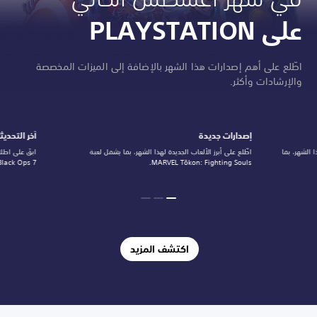
ة
ا
على PLAYSTATION
ل
م
ح
اطّلع على أهم إصدارات هذا الشهر بالإضافة إلى الميزات المخصصة
سّ
والإرشادات وأكثر.
ن
ة
إصدارات جديدة
آخر التحديث
 الشهر، بما
اطّلع على أبرز الألعاب الجديدة لهذا الشهر، بما يشمل لعبة
ابقَ على اطلا
MARVEL Tōkon: Fighting Souls.
Duty: Black Ops 7
اكتشف المزيد