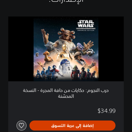
ح
ر
ب
ا
ل
ن
ج
و
م
:
ح
ك
ا
حرب النجوم: حكايات من حافة المجرة - النسخة
ي
المحسّنة
ا
ت
م
$34.99
ن
ح
إضافة إلى عربة التسوق
ا
ف