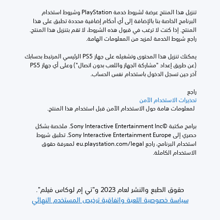
تنزيل هذا المنتج عرضة لشروط خدمة‫ PlayStation وشروط استخدام 
البرنامج الخاصة بنا بالإضافة إلى أي أحكام إضافية محددة تطبق على هذا 
المنتج. إذا كنت لا ترغب في قبول هذه الشروط، لا تقم بتنزيل هذا المنتج. 
راجع شروط الخدمة لمزيد من المعلومات الهامة.
يمكنك تنزيل هذا المحتوى وتشغيله على جهاز PS5 الرئيسي المرتبط بحسابك 
(عن طريق إعداد "مشاركة الجهاز واللعب بدون اتصال") وعلى أي جهاز PS5 
آخر حين تسجل الدخول باستخدام نفس الحساب.
راجع 
تحذيرات الاستخدام الآمن
 لمعلومات هامة حول الاستخدام الآمن قبل استخدام هذا المنتج.
برامج مكتبة ©Sony Interactive Entertainment Inc. ملخصة بشكل 
حصري إلى Sony Interactive Entertainment Europe. تطبق شروط 
استخدام البرنامج، راجع eu.playstation.com/legal لمعرفة حقوق 
الاستخدام الكاملة.
حقوق الطبع والنشر لعام 2023 و"تي إم لوكاس فيلم".
سياسة خصوصية اللعبة واتفاقية ترخيص المستخدم النهائي