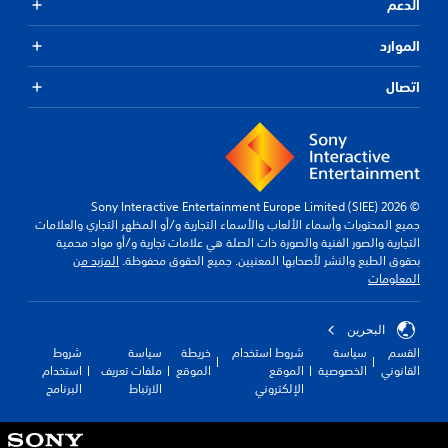
الدعم
الموارد
اتصال
© 2026 Sony Interactive Entertainment Europe Limited (SIEE)
جميع المحتويات وأسماء الألعاب والأسماء التجارية و/أو المظهر التجاري والعلامات
التجارية والصور الفنية والصورة ذات الصلة هي علامات تجارية و/أو مواد محمية
بحقوق الطبع والنشر لأصحابها المعنيين. جميع الحقوق محفوظة.
المزيد من
المعلومات
البحرين
القسم
سياسة
شروط استخدام
خريطة
سياسة
شروط
القانوني
الخصوصية
الموقع
الموقع
ملفات تعريف
استخدام
الإلكتروني
الارتباط
البرنامج