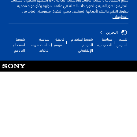
 المحتويات وأسماء الألعاب والأسماء التجارية و/أو المظهر التجاري والعلامات
ارية والصور الفنية والصورة ذات الصلة هي علامات تجارية و/أو مواد محمية
ق الطبع والنشر لأصحابها المعنيين. جميع الحقوق محفوظة.
المزيد من
علومات
البحرين
سم
سياسة
شروط استخدام
خريطة
سياسة
شروط
نوني
الخصوصية
الموقع
الموقع
ملفات تعريف
استخدام
الإلكتروني
الارتباط
البرنامج