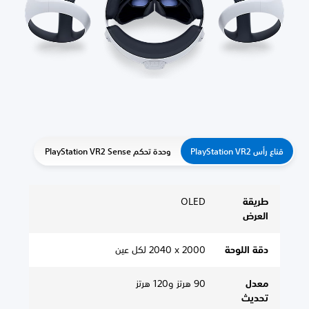
 رأس PlayStation VR2
وحدة تحكم PlayStation VR2 Sense
طريقة
OLED
العرض
دقة اللوحة
2000 x ‏2040 لكل عين
معدل
90 هرتز و120 هرتز
تحديث