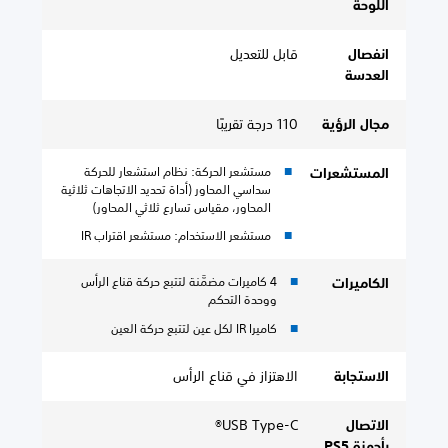
اللوحة
انفصال
قابل للتعديل
العدسة
مجال الرؤية
110 درجة تقريبًا
مستشعر الحركة: نظام استشعار للحركة
المستشعرات
سداسي المحاور (أداة تحديد الاتجاهات ثلاثية
المحاور، مقياس تسارع ثلاثي المحاور)
مستشعر الاستخدام: مستشعر اقتراب IR
4 كاميرات مضمَّنة لتتبع حركة قناع الرأس
الكاميرات
ووحدة التحكم
كاميرا IR لكل عين لتتبع حركة العين
الاستجابة
الاهتزاز في قناع الرأس
الاتصال
USB Type-C®
بأجهزة PS5