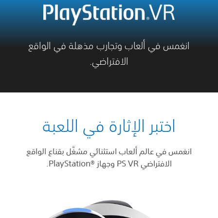
انغمس في ألعاب وتجارب مذهلة في الواقع
الافتراضي.
اختبر الإثارة في اللعبة
انغمس في عالم ألعاب استثنائي مشغَّل بقناع الواقع
الافتراضي PS VR وجهاز ®‏PlayStation.