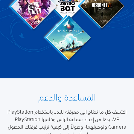
المساعدة والدعم
اكتشف كل ما تحتاج إلى معرفته للبدء باستخدام PlayStation
VR، بدءًا من إعداد سماعة الرأس وكاميرا PlayStation
Camera وتوصيلهما، وصولاً إلى كيفية ترتيب غرفتك للحصول