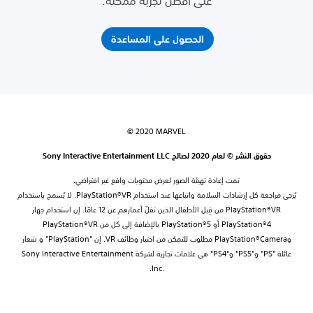
على أفضل تجربة ممكنة.
الحصول على المساعدة
‎© 2020 MARVEL
حقوق النشر © لعام 2020 لصالح Sony Interactive Entertainment LLC
تمت إعادة تهيئة الصور لعرض محتويات واقع غير افتراضي.
يُرجى مراجعة كل إرشادات السلامة واتباعها عند استخدام PlayStation®VR. لا يُسمح باستخدام
PlayStation®VR من قِبل الأطفال الذين تقلّ أعمارهم عن 12 عامًا. إن استخدام جهاز
PlayStation®4 أو PlayStation®5 بالإضافة إلى كل من PlayStation®VR
وPlayStation®Camera مطلوب للتمكن من اختبار وظائف VR. إن "PlayStation" و شعار
عائلة "PS"‏ و"PS5" و"PS4" هي علامات تجارية لشركة Sony Interactive Entertainment
Inc.‎.