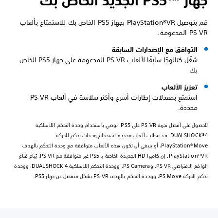
جهاز PS5™‎ الجديد الخاص بك
قم بتوصيل PlayStation®VR بجهاز PS5 الخاص بك للاستمتاع بألعاب
PS VR المدعومة.
التوافق مع الإصدارات السابقة
شغّل كتالوجًا سابقًا لألعاب PS VR المدعومة على جهاز PS5 الخاص
بك
تعزيز الألعاب
استمتع بمعدلات إطارات أسرع وأكثر سلاسة في ألعاب PS VR
محددة.
للحصول على أفضل تجربة PS VR على PS5، نوصي باستخدام وحدة التحكم اللاسلكية
DUALSHOCK®4. قد تتطلب ألعاب محددة استخدام وحدات تحكم الحركة
PlayStation®Move، أو ينبغي أن تكون هذه الألعاب متوافقة مع وحدة التحكم بالهدف
PlayStation®VR. إن كاميرا HD الجديدة الخاصة بـ PS5 غير متوافقة مع PS VR. يُباع قناع
الواقع الافتراضي PS VR، وPS Camera، ووحدة التحكم اللاسلكية DUALSHOCK 4، ووحدة
تحكم الحركة PS Move، ووحدة التحكم بالهدف PS VR بشكل منفصل عن جهاز PS5.