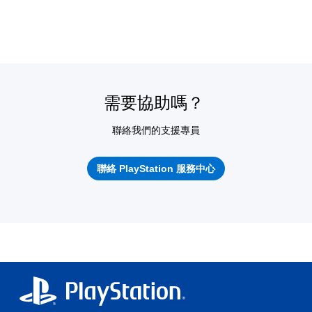
需要協助嗎？
聯絡我們的支援專員
聯絡 PlayStation 服務中心