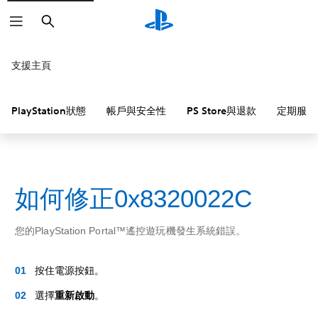
搜
尋
支援主頁
PlayStation狀態
帳戶與安全性
PS Store與退款
定期服務
如何修正0x8320022C
您的PlayStation Portal™遙控遊玩機發生系統錯誤。
按住電源按鈕。
選擇
重新啟動
。