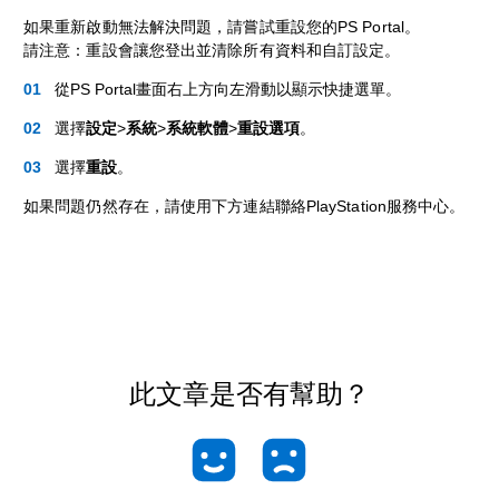
如果重新啟動無法解決問題，請嘗試重設您的PS Portal。
請注意：重設會讓您登出並清除所有資料和自訂設定。
從PS Portal畫面右上方向左滑動以顯示快捷選單。
選擇
設定
>
系統
>
系統軟體
>
重設選項
。
選擇
重設
。
如果問題仍然存在，請使用下方連結聯絡PlayStation服務中心。
此文章是否有幫助？