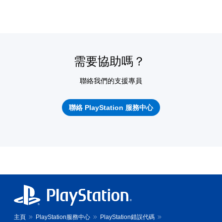
需要協助嗎？
聯絡我們的支援專員
聯絡 PlayStation 服務中心
主頁
PlayStation服務中心
PlayStation錯誤代碼