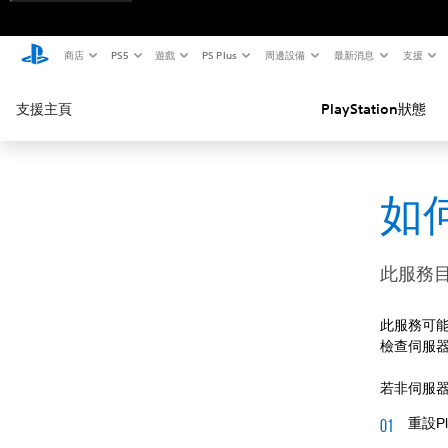
商店
PS5
遊戲
PS Plus
周邊設備
最新消息
支援
支援主頁
PlayStation狀態
如何
此服務
此服務可
檢查伺服
若非伺服
重設P