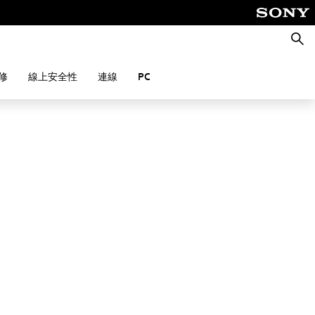
搜
尋
修
線上安全性
連線
PC
。