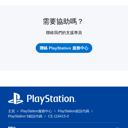
需要協助嗎？
聯絡我們的支援專員
聯絡 PlayStation 服務中心
主頁
PlayStation服務中心
PlayStation錯誤代碼
PlayStation 5錯誤代碼
CE-118415-0