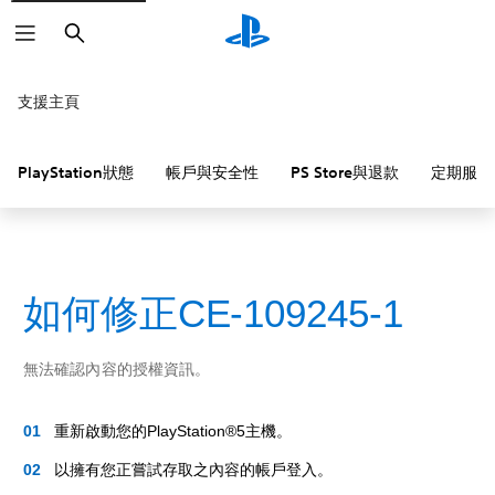
搜
尋
支援主頁
PlayStation狀態
帳戶與安全性
PS Store與退款
定期服務
如何修正CE-109245-1
無法確認內容的授權資訊。
重新啟動您的PlayStation®5主機。
以擁有您正嘗試存取之內容的帳戶登入。