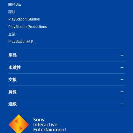
關於SIE
職缺
PlayStation Studios
PlayStation Productions
企業
PlayStation歷史
產品
永續性
支援
資源
連線