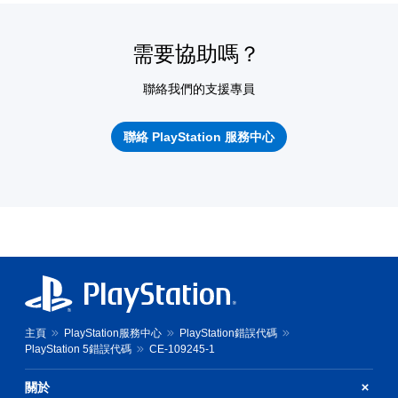
需要協助嗎？
聯絡我們的支援專員
聯絡 PlayStation 服務中心
主頁
PlayStation服務中心
PlayStation錯誤代碼
PlayStation 5錯誤代碼
CE-109245-1
關於