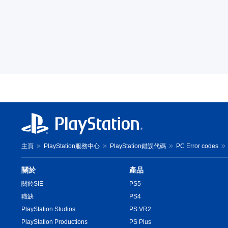
主頁
PlayStation服務中心
PlayStation錯誤代碼
PC Error codes
關於
產品
關於SIE
PS5
職缺
PS4
PlayStation Studios
PS VR2
PlayStation Productions
PS Plus