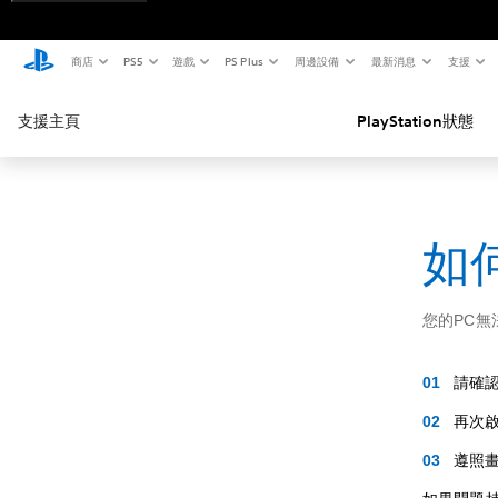
商店
PS5
遊戲
PS Plus
周邊設備
最新消息
支援
支援主頁
PlayStation狀態
如何
您的PC無
請確
再次啟
遵照