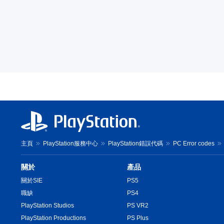
主頁
PlayStation服務中心
PlayStation錯誤代碼
PC Error codes
關於
產品
關於SIE
PS5
職缺
PS4
PlayStation Studios
PS VR2
PlayStation Productions
PS Plus