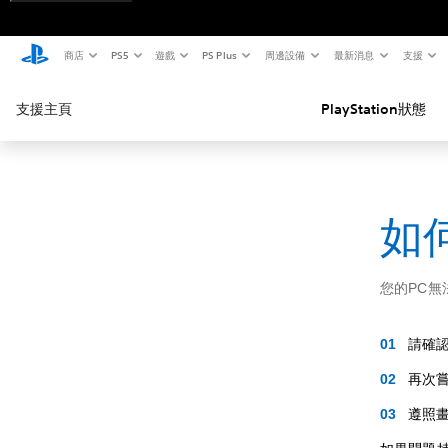
商店
PS5
遊戲
PS Plus
周邊設備
最新消息
支援
支援主頁
PlayStation狀態
如何
您的PC無
請確
再次嘗
遵照