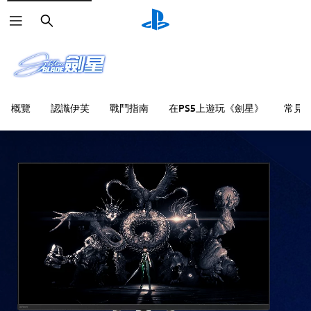
搜
尋
概覽
認識伊芙
戰鬥指南
在PS5上遊玩《劍星》
常見