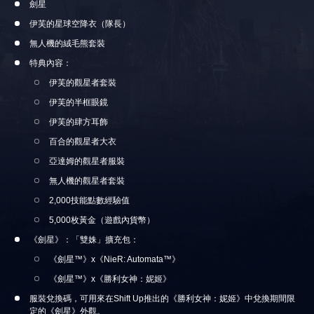
劍星
伊芙的星球空降衣（隊長）
無人機的絨毛熊套裝
特典內容：
伊芙的觀星者套裝
伊芙的半框眼鏡
伊芙的肆方耳飾
百合的觀星者大衣
亞達姆的觀星者服裝
無人機的觀星者套裝
2,000技能點數經驗值
5,000枚黃金（遊戲內貨幣）
《劍星》：「雙姝」擴充包：
《劍星™》x《NieR: Automata™》
《劍星™》x《勝利女神：妮姬》
服裝兌換碼，可用來在Shift Up推出的《勝利女神：妮姬》中兌換期間限
定的《劍星》外觀。