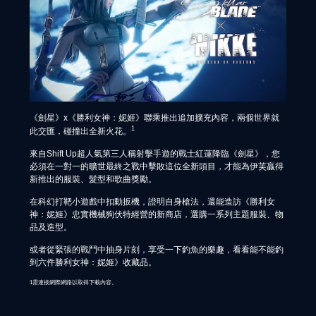
《劍星》x《勝利女神：妮姬》聯乘推出追加擴充內容，兩個世界就
1
此交匯，碰撞出全新火花。
來自Shift Up超人氣第三人稱射擊手遊的戰士紅蓮降臨《劍星》，您
必須在一對一的曠世最終之戰中擊敗這位全新頭目，才能為伊芙贏得
新推出的服裝、髮型和歌曲獎勵。
在科幻打靶小遊戲中扣動扳機，證明自身槍法，還能造訪《勝利女
神：妮姬》忠實機械狗伏特經營的新商店，選購一系列主題服裝、物
品及造型。
或者從緊張的戰鬥中抽身片刻，享受一下釣魚的樂趣，看看能不能釣
到六件勝利女神：妮姬》收藏品。
1需連接網際網路以取得下載內容。