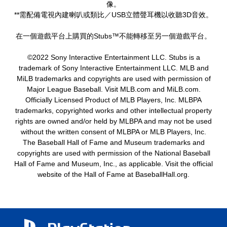
像。
**需配備電視內建喇叭或類比／USB立體聲耳機以收聽3D音效。
在一個遊戲平台上購買的Stubs™不能轉移至另一個遊戲平台。
©2022 Sony Interactive Entertainment LLC. Stubs is a
trademark of Sony Interactive Entertainment LLC. MLB and
MiLB trademarks and copyrights are used with permission of
Major League Baseball. Visit MLB.com and MiLB.com.
Officially Licensed Product of MLB Players, Inc. MLBPA
trademarks, copyrighted works and other intellectual property
rights are owned and/or held by MLBPA and may not be used
without the written consent of MLBPA or MLB Players, Inc.
The Baseball Hall of Fame and Museum trademarks and
copyrights are used with permission of the National Baseball
Hall of Fame and Museum, Inc., as applicable. Visit the official
website of the Hall of Fame at BaseballHall.org.