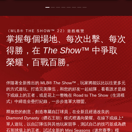
《MLB® THE SHOW™ 22》遊戲概覽
掌握每個場地、每次出擊、每次
得勝，在
The Show™
中爭取
榮耀，百戰百勝。
伴隨著全新推出的 MLB®
The Show
™，玩家將能以比以往更多元
的方式遊玩。打造完美隊伍，和您的好友一起組隊，看看誰才是線
下或線上的王者，或是花上一整晚在 Road to The Show（生涯模
式）中締造全壘打紀錄，一步步進軍大聯盟。
釋放您的創意，創造專屬自訂球員，在全新且經過改良的
Diamond Dynasty（鑽石王朝）模式裡邁向榮耀。在線下或線上*
單人遊玩，以自訂隊伍與其他玩家競爭，測試自己的技巧並成為鑽
石形球場上的王者。試試全新的 Mini Seasons（迷您賽季）模