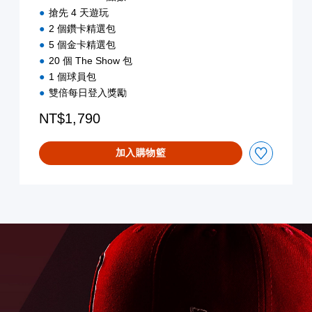
搶先 4 天遊玩
2 個鑽卡精選包
5 個金卡精選包
20 個 The Show 包
1 個球員包
雙倍每日登入獎勵
NT$1,790
加入購物籃