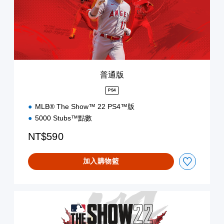
普通版
PS4
MLB® The Show™ 22 PS4™版
5000 Stubs™點數
NT$590
加入購物籃
M
V
P