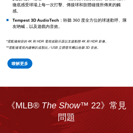
徹底感受球場上每一次打擊、傳接球和肢體碰撞所傳來的觸
感。
Tempest 3D AudioTech
：聆聽 360 度全方位的球迷歡呼、隊
友吶喊，以及遊戲內音效。
*需配備相容的 4K 和 HDR 電視或顯示器以支援動態 4K 和 HDR 影像。
**需配備電視內建喇叭或類比／USB 立體聲耳機以收聽 3D 音效。
瞭解更多
《MLB®
The Show
™ 22》常見
問題