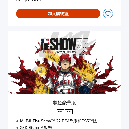
加入購物籃
數
位
豪
華
版
數位豪華版
PS4
PS5
MLB® The Show™ 22 PS4™版和PS5™版
25K Stubs™ 點數