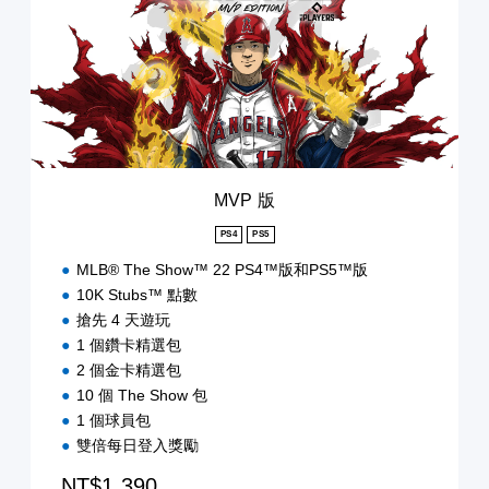
版
MVP 版
PS4
PS5
MLB® The Show™ 22 PS4™版和PS5™版
10K Stubs™ 點數
搶先 4 天遊玩
1 個鑽卡精選包
2 個金卡精選包
10 個 The Show 包
1 個球員包
雙倍每日登入獎勵
NT$1,390