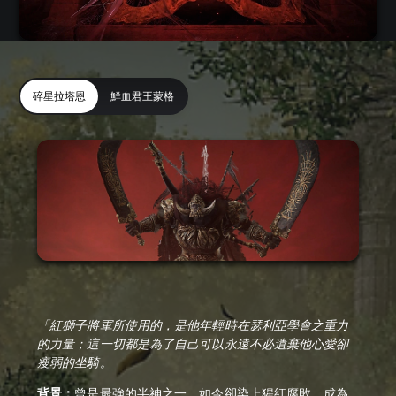
碎星拉塔恩
鮮血君王蒙格
「紅獅子將軍所使用的，是他年輕時在瑟利亞學會之重力
的力量；這一切都是為了自己可以永遠不必遺棄他心愛卻
瘦弱的坐騎。
背景：
曾是最強的半神之一，如今卻染上猩紅腐敗，成為