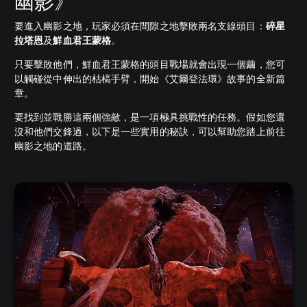
幽影》
要進入幽影之地，玩家必須在間隙之地擊敗兩名支線頭目：
碎星
拉塔恩
及
鮮血君王蒙格
。
只要擊敗他們，鮮血君王蒙格的頭目戰場就會出現一個繭，您可
以觸碰從中伸出的枯槁手臂，開始《艾爾登法環》故事的全新篇
章。
要找到並戰勝這兩個強敵，是一項極具挑戰性的任務。假如您還
沒和他們交鋒過，以下是一些實用的秘訣，可以幫助您踏上前往
幽影之地的道路。