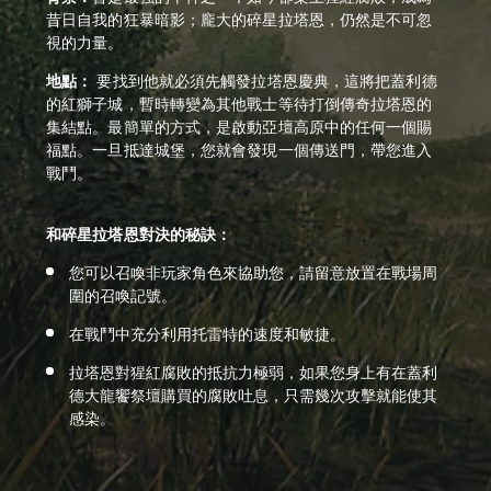
昔日自我的狂暴暗影；龐大的碎星拉塔恩，仍然是不可忽
視的力量。
地點：
要找到他就必須先觸發拉塔恩慶典，這將把蓋利德
的紅獅子城，暫時轉變為其他戰士等待打倒傳奇拉塔恩的
集結點。最簡單的方式，是啟動亞壇高原中的任何一個賜
福點。一旦抵達城堡，您就會發現一個傳送門，帶您進入
戰鬥。
和碎星拉塔恩對決的秘訣：
您可以召喚非玩家角色來協助您，請留意放置在戰場周
圍的召喚記號。
在戰鬥中充分利用托雷特的速度和敏捷。
拉塔恩對猩紅腐敗的抵抗力極弱，如果您身上有在蓋利
德大龍饗祭壇購買的腐敗吐息，只需幾次攻擊就能使其
感染。