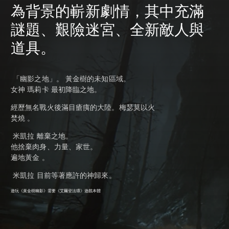
為背景的嶄新劇情，其中充滿
謎題、艱險迷宮、全新敵人與
道具。
「幽影之地」。 黃金樹的未知區域。
女神 瑪莉卡 最初降臨之地。
經歷無名戰火後滿目瘡痍的大陸。梅瑟莫以火
焚燒 。
米凱拉 離棄之地。
他捨棄肉身、力量、家世。
遍地黃金 。
米凱拉 目前等著應許的神歸來。
遊玩《黃金樹幽影》需要
《艾爾登法環》遊戲本體