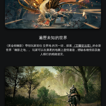
遍歷未知的世界
《黃金樹幽影》帶領玩家前往 交界地 的另一頭，探索
《艾爾登法環》
的全新
世界「幽影之地」。 玩家可以在廣袤的地圖上盡情遨遊，體驗各種情節及敵
人橫行的精緻迷宮。