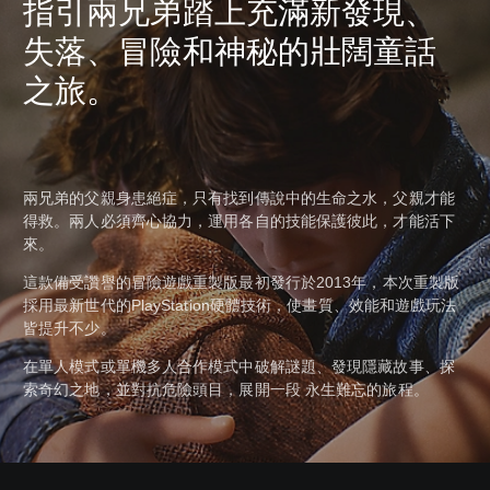
指引兩兄弟踏上充滿新發現、
失落、冒險和神秘的壯闊童話
之旅。
兩兄弟的父親身患絕症，只有找到傳說中的生命之水，父親才能
得救。兩人必須齊心協力，運用各自的技能保護彼此，才能活下
來。
這款備受讚譽的冒險遊戲重製版最初發行於2013年，本次重製版
採用最新世代的PlayStation硬體技術，使畫質、效能和遊戲玩法
皆提升不少。
在單人模式或單機多人合作模式中破解謎題、發現隱藏故事、探
索奇幻之地，並對抗危險頭目，展開一段 永生難忘的旅程。