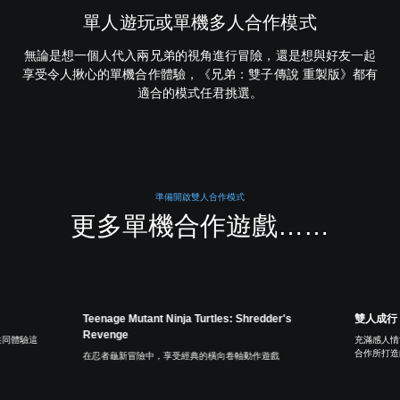
單人遊玩或單機多人合作模式
無論是想一個人代入兩兄弟的視角進行冒險，還是想與好友一起
享受令人揪心的單機合作體驗，《兄弟：雙子傳說 重製版》都有
適合的模式任君挑選。
準備開啟雙人合作模式
更多單機合作遊戲……
Teenage Mutant Ninja Turtles: Shredder's
雙人成行
Revenge
共同體驗這
充滿感人情
合作所打造
在忍者龜新冒險中，享受經典的橫向卷軸動作遊戲