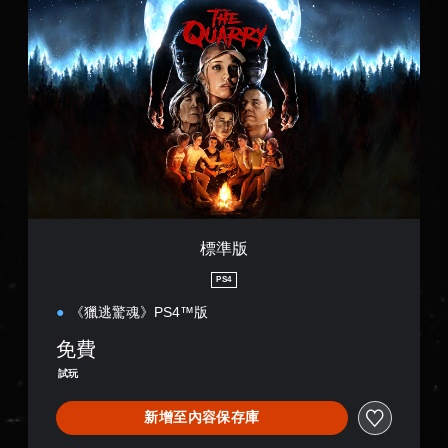
標
準
版
標準版
PS4
《獵逃驚魂》PS4™版
免費
試玩
新增至內容保存庫