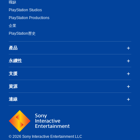
職缺
PlayStation Studios
PlayStation Productions
企業
PlayStation歷史
產品
永續性
支援
資源
連線
© 2026 Sony Interactive Entertainment LLC