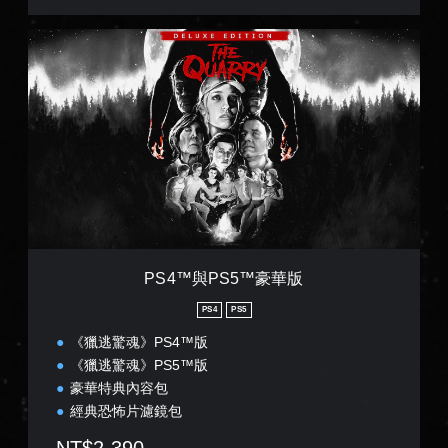
P
S
4
™
與
P
S
5
™
豪
華
版
PS4™與PS5™豪華版
PS4
PS5
《獵逃驚魂》PS4™版
《獵逃驚魂》PS5™版
豪華特典內容包
經典恐怖片濾鏡包