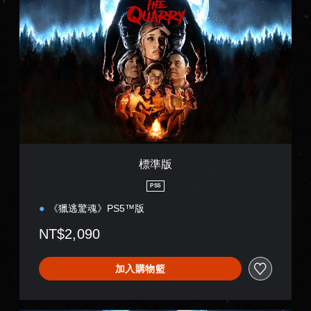
準
版
標準版
PS5
《獵逃驚魂》PS5™版
NT$2,090
加入購物籃