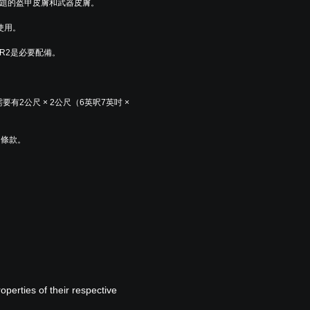
題的盔甲皮膚和武器皮膚。
童使用。
 VR2是必要配備。
需要有2公尺 × 2公尺（6英呎7英吋 × 
用條款。
perties of their respective