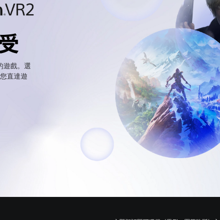
受
的遊戲。選
送您直達遊