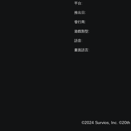
平台:
推出日:
發行商:
遊戲類型:
語音:
畫面語言:
©2024 Survios, Inc. ©20th 