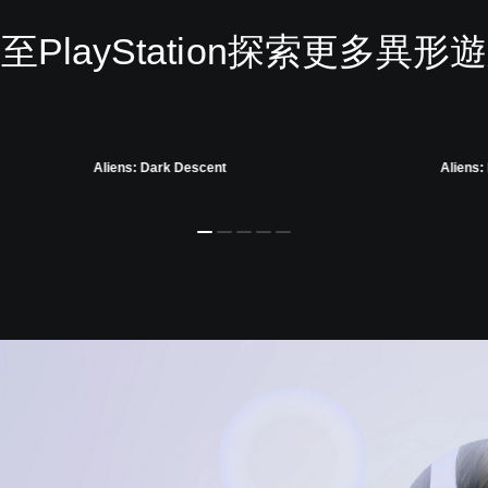
至PlayStation探索更多異形
Aliens: Dark Descent
Aliens: