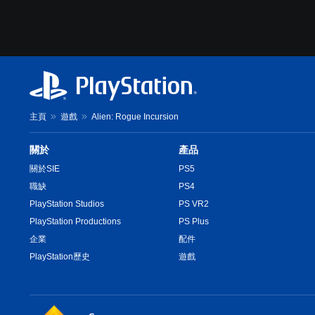
主頁
遊戲
Alien: Rogue Incursion
關於
產品
關於SIE
PS5
職缺
PS4
PlayStation Studios
PS VR2
PlayStation Productions
PS Plus
企業
配件
PlayStation歷史
遊戲