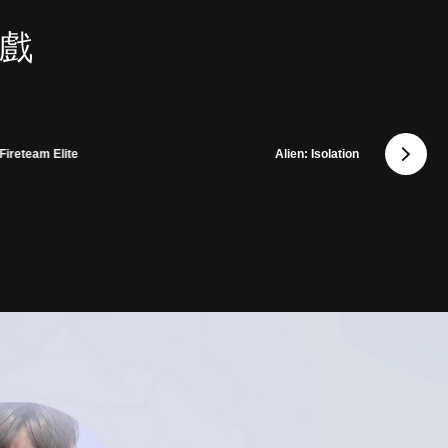
遊戲
 Fireteam Elite
Alien: Isolation