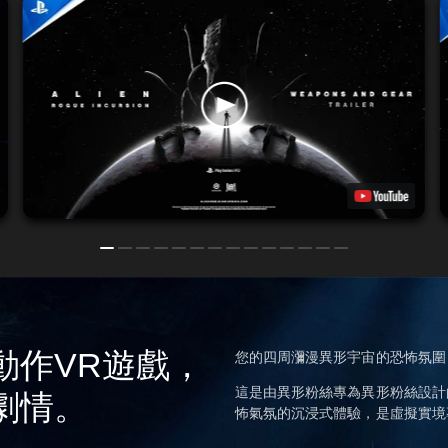
？
動作VR遊戲，
您的四周瀰漫異形宇宙的恐怖氛圍
這是由異形粉絲專為異形粉絲設計
劇情。
怖氣氛的沉浸式體驗，是虛擬實境專家