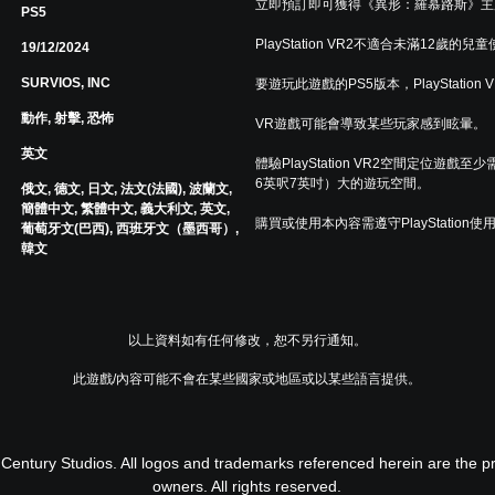
立即預訂即可獲得《異形：羅慕路斯》主
PS5
PlayStation VR2不適合未滿12歲的兒
19/12/2024
SURVIOS, INC
要遊玩此遊戲的PS5版本，PlayStation
動作, 射擊, 恐怖
VR遊戲可能會導致某些玩家感到眩暈。
英文
體驗PlayStation VR2空間定位遊戲至少
6英呎7英吋）大的遊玩空間。
俄文, 德文, 日文, 法文(法國), 波蘭文,
簡體中文, 繁體中文, 義大利文, 英文,
購買或使用本內容需遵守PlayStation使
葡萄牙文(巴西), 西班牙文（墨西哥）,
韓文
以上資料如有任何修改，恕不另行通知。
此遊戲/內容可能不會在某些國家或地區或以某些語言提供。
Century Studios. All logos and trademarks referenced herein are the pro
owners. All rights reserved.