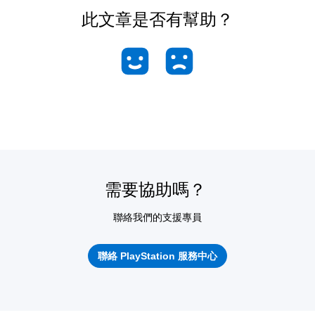
此文章是否有幫助？
需要協助嗎？
聯絡我們的支援專員
聯絡 PlayStation 服務中心