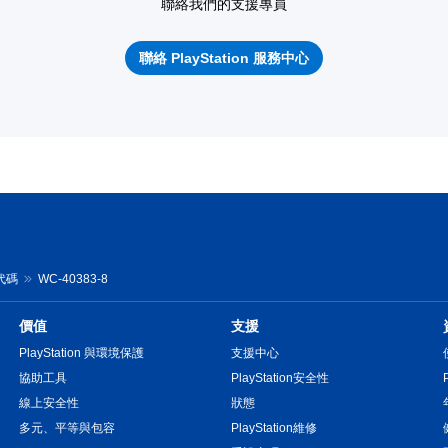
聯絡我們的支援專員
聯絡 PlayStation 服務中心
誤代碼
WC-40383-8
價值
支援
PlayStation 與環境保護
支援中心
協助工具
PlayStation安全性
線上安全性
狀態
多元、平等與包容
PlayStation維修