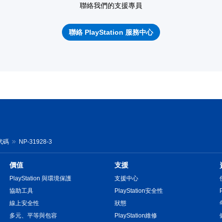
聯絡我們的支援專員
聯絡 PlayStation 服務中心
誤代碼
NP-31928-3
價值
支援
PlayStation 與環境保護
支援中心
協助工具
PlayStation安全性
線上安全性
狀態
多元、平等與包容
PlayStation維修