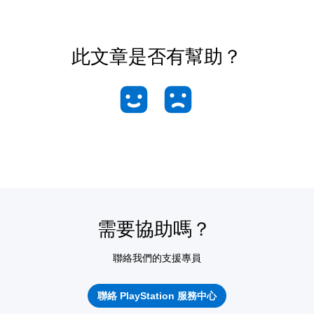
此文章是否有幫助？
需要協助嗎？
聯絡我們的支援專員
聯絡 PlayStation 服務中心