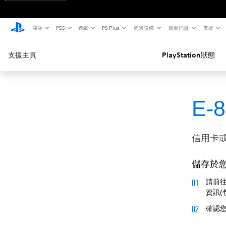
商店
PS5
遊戲
PS Plus
周邊設備
最新消息
支援
支援主頁
PlayStation狀態
E-
信用卡或金
儲存於
請前
資訊(
確認