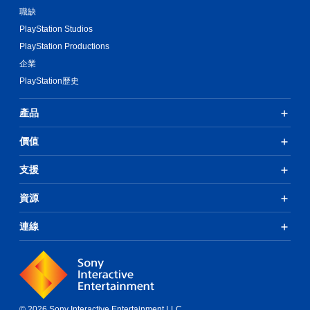
職缺
PlayStation Studios
PlayStation Productions
企業
PlayStation歷史
產品
價值
支援
資源
連線
© 2026 Sony Interactive Entertainment LLC