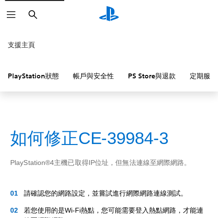
搜
尋
支援主頁
PlayStation狀態
帳戶與安全性
PS Store與退款
定期服務
如何修正CE-39984-3
PlayStation®4主機已取得IP位址，但無法連線至網際網路。
請確認您的網路設定，並嘗試進行網際網路連線測試。
若您使用的是Wi-Fi熱點，您可能需要登入熱點網路，才能連